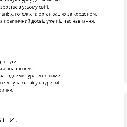
зростає в усьому світі.
ніях, готелях та організаціях за кордоном.
 практичний досвід уже під час навчання.
аршрути.
ами подорожей.
жнародними турагентствами.
менту та сервісу в туризмі.
 ринки.
ати: