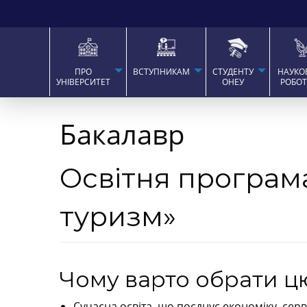
ПРО
ВСТУПНИКАМ
СТУДЕНТУ
НАУКО
УНІВЕРСИТЕТ
ОНЕУ
РОБО
Бакалавр
Освітня програм
туризм»
Чому варто обрати ц
Сучасна освіта, що поєднує економіку, серв