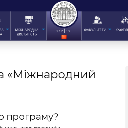
ВА
МІЖНАРОДНА
ФАКУЛЬТЕТИ
КАФЕД
УКР
EN
ТА
ДІЯЛЬНІСТЬ
а «Міжнародний
ю програму?
іс та культурну дипломатію.