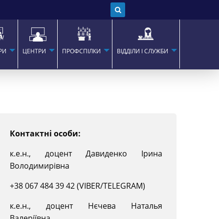
РИ
ЦЕНТРИ
ПРОФСПІЛКИ
ВІДДІЛИ І СЛУЖБИ
Контактні особи:
к.е.н., доцент Давиденко Ірина
Володимирівна
+38 067 484 39 42 (VIBER/TELEGRAM)
к.е.н., доцент Нєчева Наталья
Валеріївна