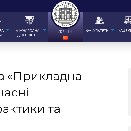
ВА
МІЖНАРОДНА
ФАКУЛЬТЕТИ
КАФЕД
УКР
EN
ТА
ДІЯЛЬНІСТЬ
а «Прикладна
часні
рактики та