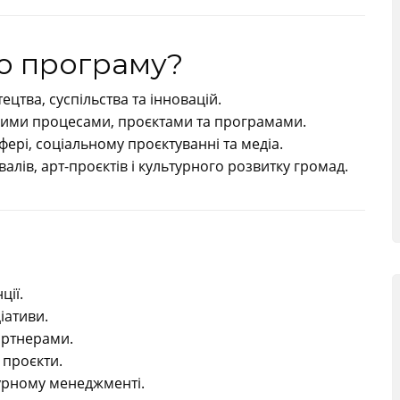
ю програму?
ецтва, суспільства та інновацій.
рними процесами, проєктами та програмами.
фері, соціальному проєктуванні та медіа.
валів, арт-проєктів і культурного розвитку громад.
ції.
іативи.
артнерами.
 проєкти.
турному менеджменті.