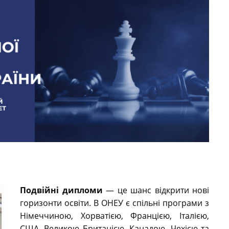
Подвійні дипломи
— це шанс відкрити нові
горизонти освіти. В ОНЕУ є спільні програми з
Німеччиною, Хорватією, Францією, Італією,
США, Великою Британією, Канадою, Чехією та