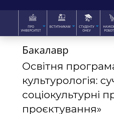
ПРО
ВСТУПНИКАМ
СТУДЕНТУ
НАУКО
УНІВЕРСИТЕТ
ОНЕУ
РОБО
Бакалавр
Освітня програм
культурологія: су
соціокультурні п
проєктування»