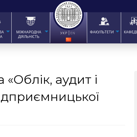
ВА
МІЖНАРОДНА
ФАКУЛЬТЕТИ
КАФЕД
УКР
EN
ТА
ДІЯЛЬНІСТЬ
 «Облік, аудит і
ідприємницької