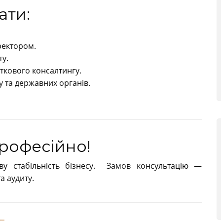
ати:
ректором.
ту.
ткового консалтингу.
су та державних органів.
рофесійно!
ву стабільність бізнесу. Замов консультацію —
а аудиту.