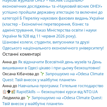
Наукові журнали ОНЕУ – «Вісник соціально-
економічних досліджень» та «Науковий вісник ОНЕУ»
успішно пройшли державну атестацію та включені до
категорії Б Переліку наукових фахових видань України
(кластер – Економічні перетворення, бізнес та
адміністрування, Наказ Міністерства освіти і науки
України № 928 від 11 червня 2026 року).
Шановні колеги, студенти, випускники та друзі
Одеського національного економічного університету!
Останні коментарі
Анна
до
Як відзначити Всесвітній день музеїв та День
вишиванки в Одесі цікаво і при цьому безкоштовно!
Оксана Кібачова
до
Запрошуємо на «Odesa Climate
Quest: Твій внесок у майбутнє планети»
Анна
до
Навчальна програма: Готельне господарство
RapidSkills — безкоштовні курси від NTO.UA
Людмила
до
Запрошуємо на «Odesa Climate Quest:
Твій внесок у майбутнє планети»