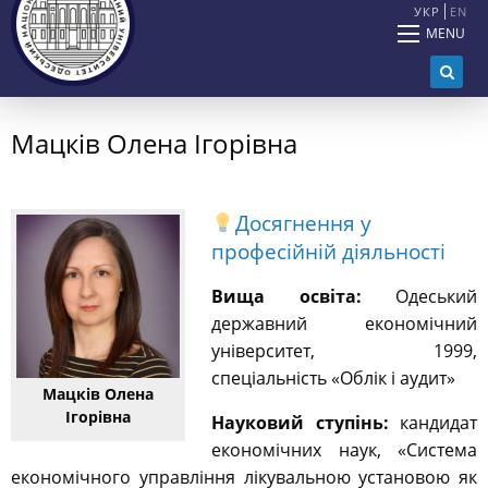
УКР
EN
MENU
Мацків Олена Ігорівна
Досягнення у
професійній діяльності
Вища освіта:
Одеський
державний економічний
університет, 1999,
спеціальність «Облік і аудит»
Мацків Олена
Ігорівна
Науковий ступінь:
кандидат
економічних наук, «Система
економічного управління лікувальною установою як