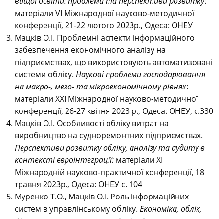
вищої освіти: проблеми та перспективи розвитку
:
матеріали
VІ Міжнародної науково-методичної
конференції, 21-22 лютого 2023р., Одеса: ОНЕУ
Мацків О.І. Проблемні аспекти інформаційного
забезпечення економічного аналізу на
підприємствах, що використовують автоматизовані
системи обліку.
Наукові проблеми господарювання
на макро-, мезо- та мікроекономічному рівнях
:
матеріали
ХХІ Міжнародної науково-методичної
конференції, 26-27 квітня 2023 р., Одеса: ОНЕУ, с.330
Мацків О.І. Особливості обліку витрат на
виробництво на судноремонтних підприємствах.
Перспективи розвитку обліку, аналізу та аудиту в
контексті євроінтеграції:
матеріали
ХІ
Міжнародній науково-практичної конференції, 18
травня 2023р., Одеса: ОНЕУ с. 104
Муренко Т.О., Мацків О.І. Роль інформаційних
систем в управлінському обліку.
Економіка, облік,