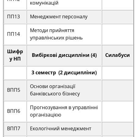
комунікацій
ПП13
Менеджмент персоналу
Методи прийняття
ПП14
управлінських рішень
Шифр
Вибіркові дисципліни (4)
Силабуси
у НП
3 семестр (2 дисципліни)
Основи організації
ВПП5
банківського бізнесу
Прогнозування в управлінні
ВПП6
організацією
ВПП7
Екологічний менеджмент