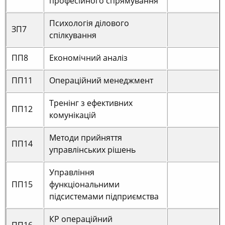
професійного спрямування
Психологія ділового
ЗП7
спілкування
ПП8
Економічний аналіз
ПП11
Операційний менеджмент
Тренінг з ефективних
ПП12
комунікацій
Методи прийняття
ПП14
управлінських рішень
Управління
ПП15
функціональними
підсистемами підприємства
КР операційний