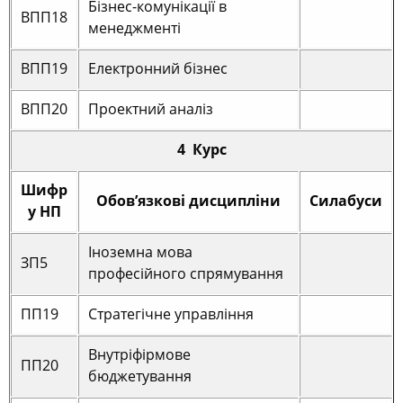
Бізнес-комунікації в
ВПП18
менеджменті
ВПП19
Електронний бізнес
ВПП20
Проектний аналіз
4 Курс
Шифр
Обов’язкові дисципліни
Силабуси
у НП
Іноземна мова
ЗП5
професійного спрямування
ПП19
Стратегічне управління
Внутріфірмове
ПП20
бюджетування