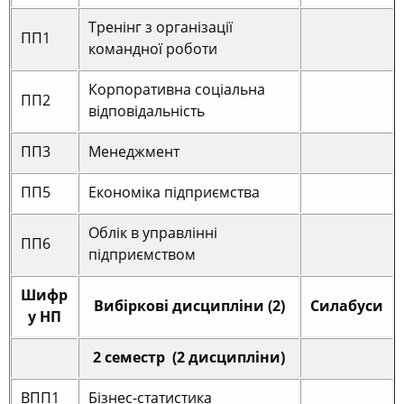
Тренінг з організації
ПП1
командної роботи
Корпоративна соціальна
ПП2
відповідальність
ПП3
Менеджмент
ПП5
Економіка підприємства
Облік в управлінні
ПП6
підприємством
Шифр
Вибіркові дисципліни (2)
Силабуси
у НП
2 семестр (2 дисципліни)
ВПП1
Бізнес-статистика