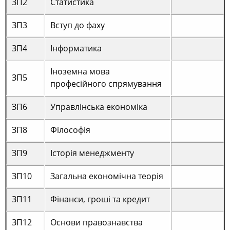
ЗП2
Статистика
ЗП3
Вступ до фаху
ЗП4
Інформатика
Іноземна мова
ЗП5
професійного спрямування
ЗП6
Управлінська економіка
ЗП8
Філософія
ЗП9
Історія менеджменту
ЗП10
Загальна економічна теорія
ЗП11
Фінанси, гроші та кредит
ЗП12
Основи правознавства