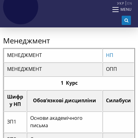
УКР
EN
MENU
Менеджмент
МЕНЕДЖМЕНТ
НП
МЕНЕДЖМЕНТ
ОПП
1 Курс
Шифр
Обов’язкові дисципліни
Силабуси
у НП
Основи академічного
ЗП1
письма