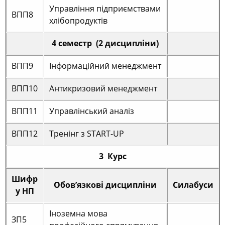
Управління підприємствами
ВПП8
хлібопродуктів
4 семестр (2 дисципліни)
ВПП9
Інформаційний менеджмент
ВПП10
Антикризовий менеджмент
ВПП11
Управлінський аналіз
ВПП12
Тренінг з START-UP
3 Курс
Шифр
Обов’язкові дисципліни
Силабуси
у НП
Іноземна мова
ЗП5