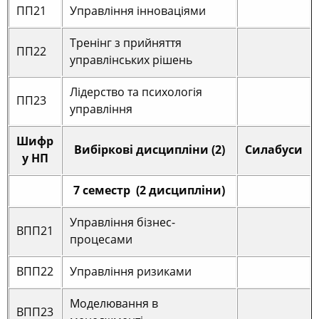
ПП21
Управління інноваціями
Тренінг з прийняття
ПП22
управлінських рішень
Лідерство та психологія
ПП23
управління
Шифр
Вибіркові дисципліни (2)
Силабуси
у НП
7 семестр (2 дисципліни)
Управління бізнес-
ВПП21
процесами
ВПП22
Управління ризиками
Моделювання в
ВПП23