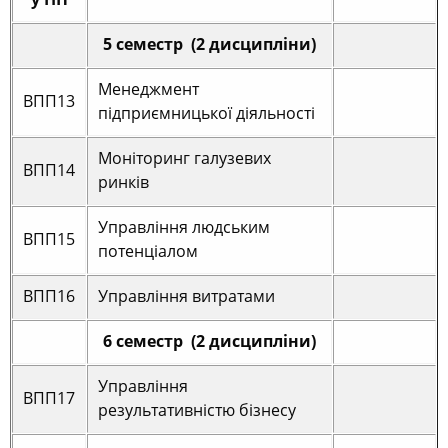
5 семестр (2 дисципліни)
Менеджмент
ВПП13
підприємницької діяльності
Моніторинг галузевих
ВПП14
ринків
Управління людським
ВПП15
потенціалом
ВПП16
Управління витратами
6 семестр (2 дисципліни)
Управління
ВПП17
результативністю бізнесу