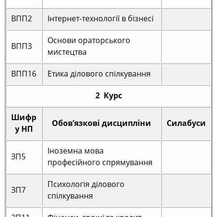
ВПП2
Інтернет-технології в бізнесі
Основи ораторського
ВПП3
мистецтва
ВПП16
Етика ділового спілкування
2 Курс
Шифр
Обов’язкові дисципліни
Силабуси
у НП
Іноземна мова
ЗП5
професійного спрямування
Психологія ділового
ЗП7
спілкування