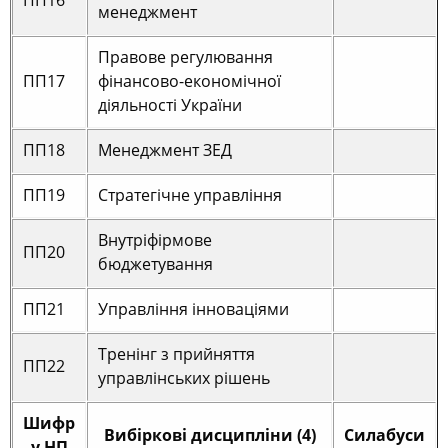
ПП16
менеджмент
Правове регулювання
ПП17
фінансово-економічної
діяльності України
ПП18
Менеджмент ЗЕД
ПП19
Стратегічне управління
Внутріфірмове
ПП20
бюджетування
ПП21
Управління інноваціями
Тренінг з прийняття
ПП22
управлінських рішень
Шифр
Вибіркові дисципліни (4)
Силабуси
у НП