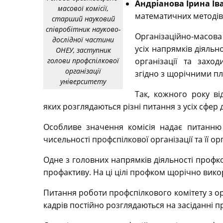
Андріанова Ірина Ів
масової комісії,
математичних методів 
старший науковий
співробітник науково-
Організаційно-масова 
дослідної частини
усіх напрямків діяльн
ОНЕУ, заступник
голови профспілкової
організації та захо
організації
згідно з щорічними п
університету
Так, кожного року ві
яких розглядаються різні питання з усіх сфер 
Особливе значення комісія надає питанню
чисельності профспілкової організації та її о
Одне з головних напрямків діяльності профк
профактиву. На ці цілі профком щорічно вик
Питання роботи профспілкового комітету з ор
кадрів постійно розглядаються на засіданні 