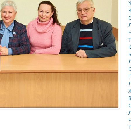
В
С
Ч
Т
К
Б
С
Г
Л
В
С
Ч
Т