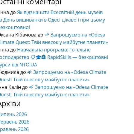
Останні коментарі
Анна
до
Як відзначити Всесвітній день музеїв
а День вишиванки в Одесі цікаво і при цьому
безкоштовно!
ксана Кібачова
до
🌱 Запрошуємо на «Odesa
limate Quest: Твій внесок у майбутнє планети»
Анна
до
Навчальна програма: Готельне
осподарство 📋🎓🏨 RapidSkills — безкоштовні
урси від NTO.UA
Людмила
до
🌱 Запрошуємо на «Odesa Climate
uest: Твій внесок у майбутнє планети»
нна Калін
до
🌱 Запрошуємо на «Odesa Climate
uest: Твій внесок у майбутнє планети»
Архіви
Липень 2026
ервень 2026
равень 2026