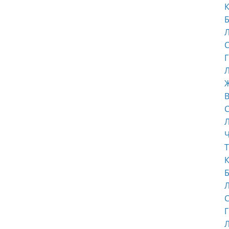
К
Б
С
Г
Л
В
С
Ч
Т
К
Б
С
Г
Л