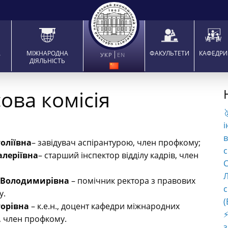
А
МІЖНАРОДНА
ФАКУЛЬТЕТИ
КАФЕДРИ
УКР
EN
ДІЯЛЬНІСТЬ
ова комісія

і
в
оліївна
– завідувач аспірантурою, член профкому;
с
алеріївна
– старший інспектор відділу кадрів, член
C
Л
 Володимирівна
– помічник ректора з правових
с
у.
(
торівна
– к.е.н., доцент кафедри міжнародних
⚡
, член профкому.