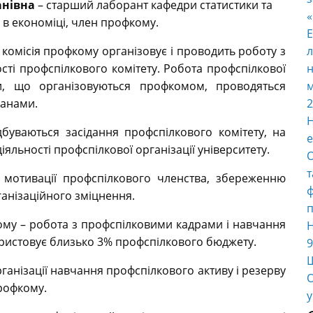
анівна
– старший лаборант кафедри статистики та
в економіці, член профкому.
E
комісія профкому організовує і проводить роботу з
л
ості профспілкового комітету. Робота профспілкової
н
ди, що організовуються профкомом, проводяться
м
ланами.
2
Н
дбуваються засідання профспілкового комітету, на
е
діяльності профспілкової організації університету.
О
т
 мотивації профспілкового членства, збереженню
ф
рганізаційного зміцнення.
п
ому – робота з профспілковими кадрами і навчання
Н
ористовує близько 3% профспілкового бюджету.
9
Ш
ганізації навчання профспілкового активу і резерву
О
профкому.
у