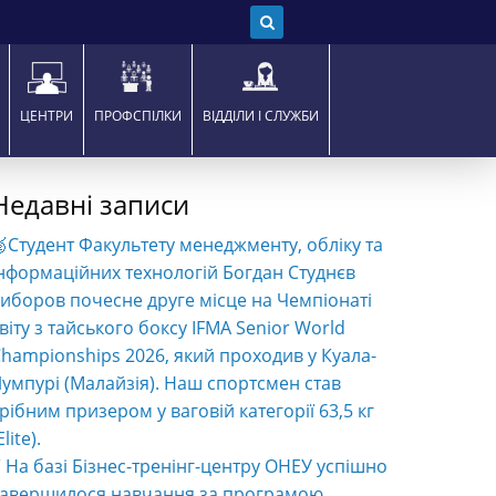
ЦЕНТРИ
ПРОФСПІЛКИ
ВІДДІЛИ І СЛУЖБИ
Недавні записи
Студент Факультету менеджменту, обліку та
нформаційних технологій Богдан Студнєв
иборов почесне друге місце на Чемпіонаті
віту з тайського боксу IFMA Senior World
hampionships 2026, який проходив у Куала-
умпурі (Малайзія). Наш спортсмен став
рібним призером у ваговій категорії 63,5 кг
Elite).
️ На базі Бізнес-тренінг-центру ОНЕУ успішно
завершилося навчання за програмою