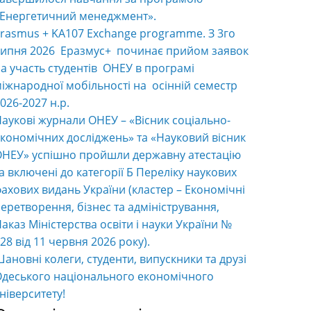
«Енергетичний менеджмент».
rasmus + KA107 Exchange programme. З 3го
ипня 2026 Еразмус+ починає прийом заявок
а участь студентів ОНЕУ в програмі
іжнародної мобільності на осінній семестр
026-2027 н.р.
аукові журнали ОНЕУ – «Вісник соціально-
кономічних досліджень» та «Науковий вісник
НЕУ» успішно пройшли державну атестацію
а включені до категорії Б Переліку наукових
ахових видань України (кластер – Економічні
еретворення, бізнес та адміністрування,
аказ Міністерства освіти і науки України №
28 від 11 червня 2026 року).
ановні колеги, студенти, випускники та друзі
деського національного економічного
ніверситету!