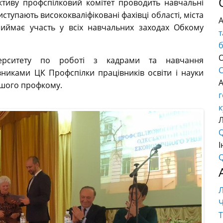
тиву профспілковий комітет проводить навчальні
ступають висококваліфіковані фахівці області, міста
приймає участь у всіх навчальних заходах Обкому
т
О
іверситету по роботі з кадрами та навчання
C
вниками ЦК Профспілки працівників освіти і науки
ашого профкому.
г
к
Q
І
Q
Ч
Т