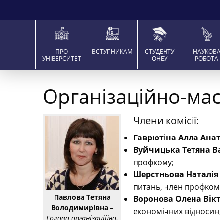
ПРО
ВСТУПНИКАМ
СТУДЕНТУ
НАУКОВ
УНІВЕРСИТЕТ
ОНЕУ
РОБОТА
Організаційно-мас
Члени комісії:
Гаврютіна Алла Анат
Вуйчицька Тетяна В
профкому;
Шерстньова Наталія
питань, член профком
Павлова Тетяна
Воронова Олена Вік
Володимирівна
–
економічних відносин
Голова організаційно-