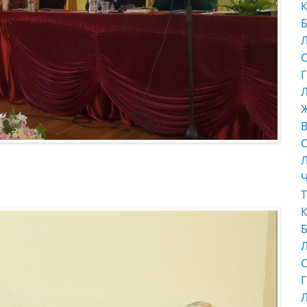
К
Б
С
Г
Л
В
С
Ч
Т
К
Б
С
Г
Л