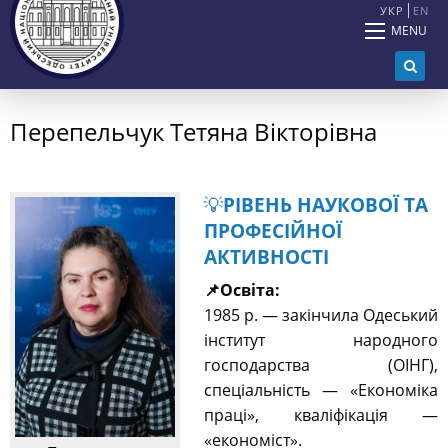
УКР
EN
MENU
Перепельчук Тетяна Вікторівна
💡
РІВЕНЬ НАУКОВОЇ ТА
ПРОФЕСІЙНОЇ
АКТИВНОСТІ
📌Освіта:
1985 р. — закінчила Одеський
інститут народного
господарства (ОІНГ),
спеціальність — «Економіка
праці», кваліфікація —
«економіст».