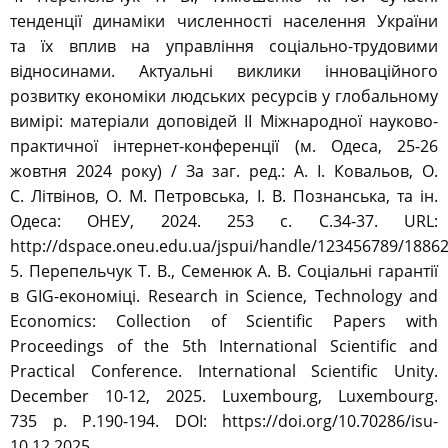
тенденції динаміки численності населення України
та їх вплив на управління соціально-трудовими
відносинами. Актуальні виклики інноваційного
розвитку економіки людських ресурсів у глобальному
вимірі: матеріали доповідей ІІ Міжнародної науково-
практичної інтернет-конференції (м. Одеса, 25-26
жовтня 2024 року) / За заг. ред.: А. І. Ковальов, О.
С. Літвінов, О. М. Петровська, І. В. Познанська, та ін.
Одеса: ОНЕУ, 2024. 253 с. С.34-37. URL:
http://dspace.oneu.edu.ua/jspui/handle/123456789/1886
5. Перепельчук Т. В., Семенюк А. В. Соціальні гарантії
в GIG-економіці. Research in Science, Technology and
Economics: Collection of Scientific Papers with
Proceedings of the 5th International Scientific and
Practical Conference. International Scientific Unity.
December 10-12, 2025. Luxembourg, Luxembourg.
735 р. Р.190-194. DOI: https://doi.org/10.70286/isu-
10.12.2025.