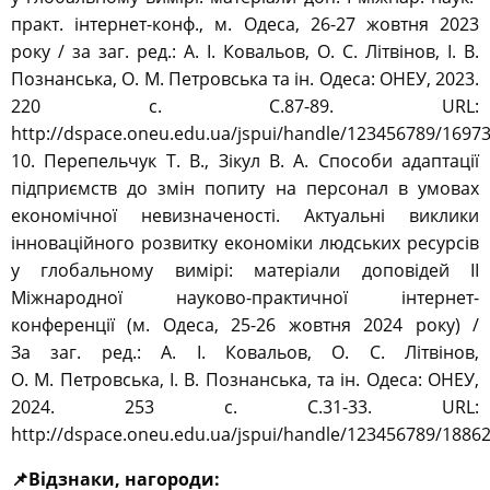
практ. інтернет-конф., м. Одеса, 26-27 жовтня 2023
року / за заг. ред.: А. І. Ковальов, О. С. Літвінов, І. В.
Познанська, О. М. Петровська та ін. Одеса: ОНЕУ, 2023.
220 с. С.87-89. URL:
http://dspace.oneu.edu.ua/jspui/handle/123456789/1697
10. Перепельчук Т. В., Зікул В. А. Способи адаптації
підприємств до змін попиту на персонал в умовах
економічної невизначеності. Актуальні виклики
інноваційного розвитку економіки людських ресурсів
у глобальному вимірі: матеріали доповідей ІІ
Міжнародної науково-практичної інтернет-
конференції (м. Одеса, 25-26 жовтня 2024 року) /
За заг. ред.: А. І. Ковальов, О. С. Літвінов,
О. М. Петровська, І. В. Познанська, та ін. Одеса: ОНЕУ,
2024. 253 с. С.31-33. URL:
http://dspace.oneu.edu.ua/jspui/handle/123456789/1886
📌Відзнаки, нагороди: