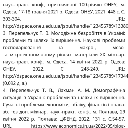
наук.-практ. конф., присвяченої 100-річчю ОНЕУ, м.
Одеса, 17-18 травня 2021 р. Одеса: ОНЕУ, 2021. 448 с. С.
303-304. URL:
http://dspace.oneu.edu.ua/jspui/handle/123456789/1338
3. Перепельчук Т. В. Молодіжне безробіття в Україні:
проблеми та шляхи їх вирішення. Наукові проблеми
господарювання на макро-, мезо-
та мікроекономічному рівнях: матеріали ХХ міжнар.
наук.-практ. конф., м. Одеса, 14 квітня 2022 р. Одеса:
ОНЕУ, 2022. С. 248-249. URL:
http://dspace.oneu.edu.ua/jspui/handle/123456789/1734
(0,092 д. а.)
4. Перепельчук Т. В., Лахман А. М. Демографічна
ситуація в Україні: проблеми та шляхи їх вирішення.
Сучасні проблеми економіки, обліку, фінансів і права:
зб. тез доп. міжнар. наук.-практ. конф., м. Полтава, 29
квітня 2022 р. Полтава: ЦФЕНД, 2022. 131 с. С.54-57.
URL: https://www.economics.in.ua/2022/05/blog-