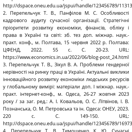
http://dspace.oneu.edu.ua/jspui/handle/123456789/1131
2. Перепельчук Т. В., Панфілов М. С. Особливості
кадрового аудиту сучасної організації. Стратегічні
пріоритети розвитку економіки, фінансів, обліку і
права в Україні та світі: зб. тез доп. міжнар. наук.-
практ. конф., м. Полтава, 15 червня 2022 р. Полтава:
ЦФЕНД, 2022. 55 с. С. 20-23. URL:
https://www.economics.in.ua/2022/06/blog-post_24.html
3. Перепельчук Т. В., Зікул В. А. Проблеми гендерної
нерівності на ринку праці в Україні. Актуальні виклики
інноваційного розвитку економіки людських ресурсів
у глобальному вимірі: матеріали доп. І міжнар. наук.-
практ. інтернет-конф., м. Одеса, 26-27 жовтня 2023
року / за заг. ред.: А. І. Ковальов, О. С. Літвінов, І. В.
Познанська, О. М. Петровська та ін. Одеса: ОНЕУ, 2023.
220 с. С. 149-150. URL:
http://dspace.oneu.edu.ua/jspui/handle/123456789/1697
4. Перепельчук Т. В., Тимошенко К. Ю. Сучасні