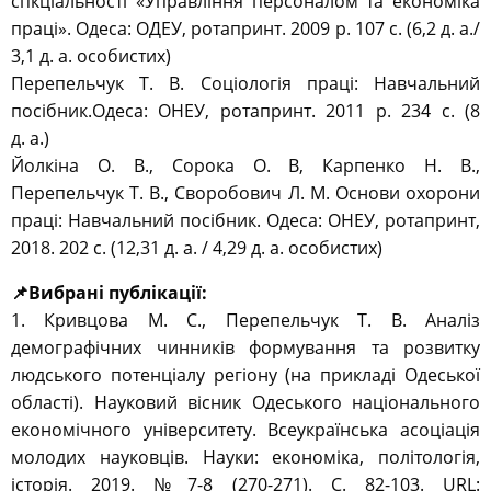
спкціальності «Управління персоналом та економіка
праці». Одеса: ОДЕУ, ротапринт. 2009 р. 107 с. (6,2 д. а./
3,1 д. а. особистих)
Перепельчук Т. В. Соціологія праці: Навчальний
посібник.Одеса: ОНЕУ, ротапринт. 2011 р. 234 с. (8
д. а.)
Йолкіна О. В., Сорока О. В, Карпенко Н. В.,
Перепельчук Т. В., Своробович Л. М. Основи охорони
праці: Навчальний посібник. Одеса: ОНЕУ, ротапринт,
2018. 202 с. (12,31 д. а. / 4,29 д. а. особистих)
📌Вибрані публікації:
1. Кривцова М. С., Перепельчук Т. В. Аналіз
демографічних чинників формування та розвитку
людського потенціалу регіону (на прикладі Одеської
області). Науковий вісник Одеського національного
економічного університету. Всеукраїнська асоціація
молодих науковців. Науки: економіка, політологія,
історія. 2019. № 7-8 (270-271). С. 82-103. URL: