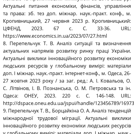
Актуальні питання економіки, фінансів, управління
та права: зб. тез доп. міжнар. наук.-практ. конф., м.
Кропивницький, 27 червня 2023 р. Кропивницький:
ЦФЕНД, 2023. 67 с. С. 33-36. URL:
https://www.economics.in.ua/2023/07/27.html
8. Перепельчук Т. В. Аналіз ситуації та визначення
актуальних напрямів розвитку ринку праці України.
Актуальні виклики інноваційного розвитку економіки
людських ресурсів у глобальному вимірі: матеріали
доп. І міжнар. наук.-практ. інтернет-конф., м. Одеса, 26-
27 жовтня 2023 року / за заг. ред.: А. І. Ковальов, О.
С. Літвінов, І. В. Познанська, О. М. Петровська та ін.
Одеса: ОНЕУ, 2023. 220 с. С. 146-148. URL:
http://dspace.oneu.edu.ua/jspui/handle/123456789/1697
9. Перепельчук Т. В., Борцайкіна О. А. Аналіз тенденцій
міжнародної трудової міграції. Актуальні виклики
інноваційного розвитку економіки людських ресурсів
у глобальному вимірі: матеріали доп. І міжнар. наук.-