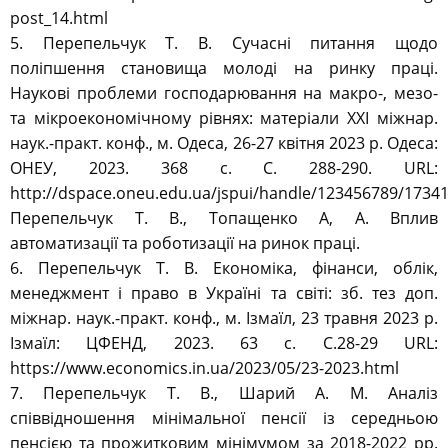
post_14.html
5. Перепельчук Т. В. Сучасні питання щодо
поліпшення становища молоді на ринку праці.
Наукові проблеми господарювання на макро-, мезо-
та мікроекономічному рівнях: матеріали ХХІ міжнар.
наук.-практ. конф., м. Одеса, 26-27 квітня 2023 р. Одеса:
ОНЕУ, 2023. 368 с. С. 288-290. URL:
http://dspace.oneu.edu.ua/jspui/handle/123456789/1734
Перепельчук Т. В., Топащенко А, А. Вплив
автоматизації та роботизації на ринок праці.
6. Перепельчук Т. В. Економіка, фінанси, облік,
менеджмент і право в Україні та світі: зб. тез доп.
міжнар. наук.-практ. конф., м. Ізмаїл, 23 травня 2023 р.
Ізмаїл: ЦФЕНД, 2023. 63 с. С.28-29 URL:
https://www.economics.in.ua/2023/05/23-2023.html
7. Перепельчук Т. В., Шарий А. М. Аналіз
співвідношення мінімальної пенсії із середньою
пенсією та прожитковим мінімумом за 2018-2022 рр.