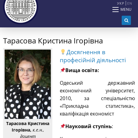
УКР
EN
MENU
Тарасова Кристина Ігорівна
Досягнення в
професійній діяльності
В
ища освіта:
Одеський державний
економічний університет,
2010, за спеціальністю
«Прикладна статистика»,
кваліфікація економіст
Тарасова Кристина
Науковий ступінь
:
Ігорівна,
к.е.н.,
доцент