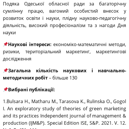
Подяка Одеської обласної ради за багаторічну
сумлінну працю, вагомий особистий внесок у
розвиток освіти і науки, плідну науково-педагогічну
діяльність, високий професіоналізм та з нагоди Дня
науки
Наукові інтереси:
економіко-математичні методи,
ризики, територіальний маркетинг, маркетингові
дослідження
Загальна кількість наукових і навчально-
методичних робіт
– більше 130
Вибрані публікації
:
1.Bulsara H., Matharu M., Tarasova K., Rulinska O., Gogol
I. An exploratory study of theories of green marketing
and its practices Independent journal of management &
production (IJM&P). Special Edition ISE, S&P. 2021. V. 12.