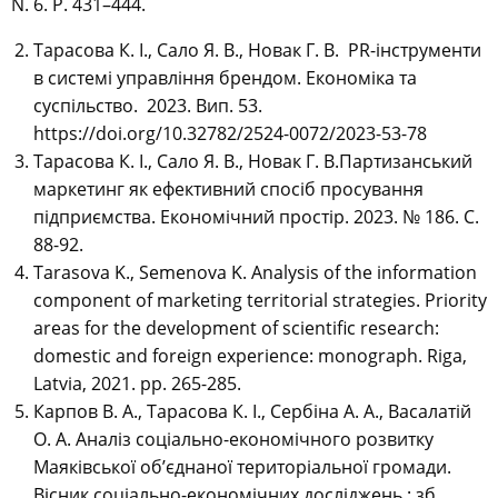
N. 6. P. 431–444.
Тарасова К. І., Сало Я. В., Новак Г. В. PR-інструменти
в системі управління брендом. Економіка та
суспільство. 2023. Вип. 53.
https://doi.org/10.32782/2524-0072/2023-53-78
Тарасова К. І., Сало Я. В., Новак Г. В.Партизанський
маркетинг як ефективний спосіб просування
підприємства. Економічний простір. 2023. № 186. С.
88-92.
Tarasova K., Semenova K. Analysis of the information
component of marketing territorial strategies. Priority
areas for the development of scientific research:
domestic and foreign experience: monograph. Riga,
Latvia, 2021. pp. 265-285.
Карпов В. А., Тарасова К. І., Сербіна А. А., Васалатій
О. А. Аналіз соціально-економічного розвитку
Маяківської об’єднаної територіальної громади.
Вісник соціально-економічних досліджень : зб.