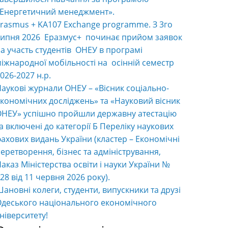
«Енергетичний менеджмент».
rasmus + KA107 Exchange programme. З 3го
ипня 2026 Еразмус+ починає прийом заявок
а участь студентів ОНЕУ в програмі
іжнародної мобільності на осінній семестр
026-2027 н.р.
аукові журнали ОНЕУ – «Вісник соціально-
кономічних досліджень» та «Науковий вісник
НЕУ» успішно пройшли державну атестацію
а включені до категорії Б Переліку наукових
ахових видань України (кластер – Економічні
еретворення, бізнес та адміністрування,
аказ Міністерства освіти і науки України №
28 від 11 червня 2026 року).
ановні колеги, студенти, випускники та друзі
деського національного економічного
ніверситету!