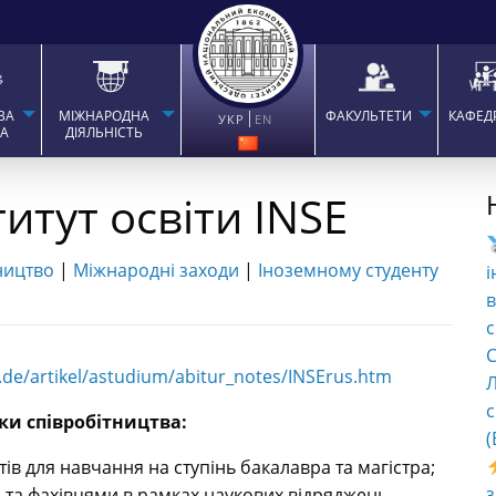
ВА
МІЖНАРОДНА
ФАКУЛЬТЕТИ
КАФЕД
УКР
EN
ТА
ДІЯЛЬНІСТЬ
итут освіти INSE
ництво
|
Міжнародні заходи
|
Іноземному студенту
і
в
с
C
.de/artikel/astudium/abitur_notes/INSErus.htm
Л
с
ки співробітництва:
(
ів для навчання на ступінь бакалавра та магістра;
 та фахівцями в рамках наукових відряджень,