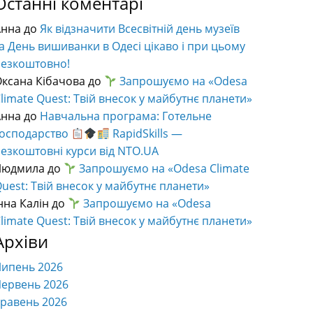
Останні коментарі
Анна
до
Як відзначити Всесвітній день музеїв
а День вишиванки в Одесі цікаво і при цьому
безкоштовно!
ксана Кібачова
до
Запрошуємо на «Odesa
limate Quest: Твій внесок у майбутнє планети»
Анна
до
Навчальна програма: Готельне
господарство
RapidSkills —
езкоштовні курси від NTO.UA
Людмила
до
Запрошуємо на «Odesa Climate
uest: Твій внесок у майбутнє планети»
нна Калін
до
Запрошуємо на «Odesa
limate Quest: Твій внесок у майбутнє планети»
Архіви
Липень 2026
ервень 2026
равень 2026