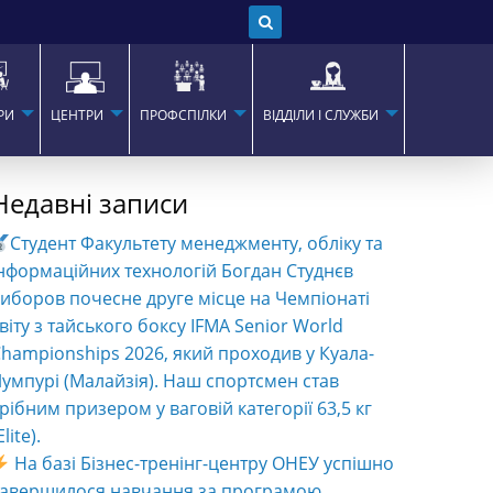
РИ
ЦЕНТРИ
ПРОФСПІЛКИ
ВІДДІЛИ І СЛУЖБИ
Недавні записи
Студент Факультету менеджменту, обліку та
нформаційних технологій Богдан Студнєв
иборов почесне друге місце на Чемпіонаті
віту з тайського боксу IFMA Senior World
hampionships 2026, який проходив у Куала-
умпурі (Малайзія). Наш спортсмен став
рібним призером у ваговій категорії 63,5 кг
Elite).
На базі Бізнес-тренінг-центру ОНЕУ успішно
завершилося навчання за програмою