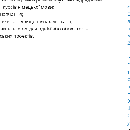
і курсів німецької мови;
E
 навчання;
л
овки та підвищення кваліфікації;
н
ить інтерес для однієї або обох сторін;
м
ських проектів.
2
Н
е
О
т
ф
п
Н
9
Ш
О
у