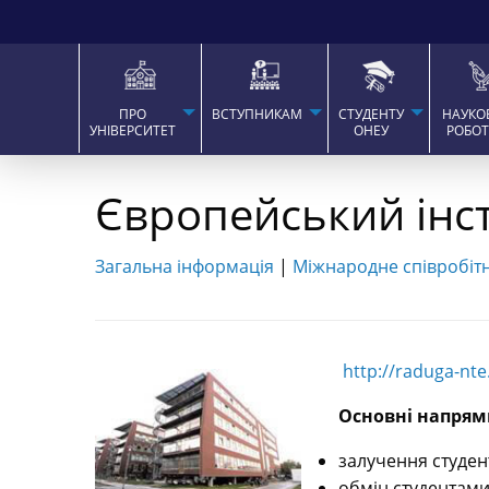
ПРО
ВСТУПНИКАМ
СТУДЕНТУ
НАУКО
УНІВЕРСИТЕТ
ОНЕУ
РОБО
Європейський інст
Загальна інформація
|
Міжнародне співробіт
http://raduga-nte
Основні напрям
залучення студент
обмін студентами