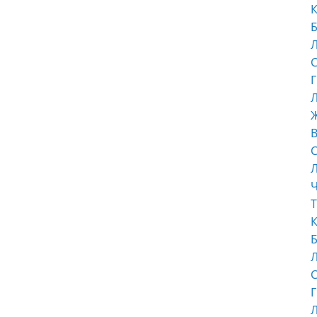
К
Б
С
Г
Л
В
С
Ч
Т
К
Б
С
Г
Л