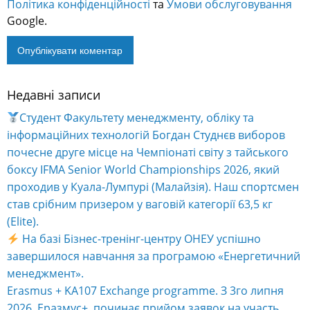
Політика конфіденційності
та
Умови обслуговування
Google.
Недавні записи
Alternative:
Студент Факультету менеджменту, обліку та
інформаційних технологій Богдан Студнєв виборов
почесне друге місце на Чемпіонаті світу з тайського
боксу IFMA Senior World Championships 2026, який
проходив у Куала-Лумпурі (Малайзія). Наш спортсмен
став срібним призером у ваговій категорії 63,5 кг
(Elite).
На базі Бізнес-тренінг-центру ОНЕУ успішно
завершилося навчання за програмою «Енергетичний
менеджмент».
Erasmus + KA107 Exchange programme. З 3го липня
2026 Еразмус+ починає прийом заявок на участь