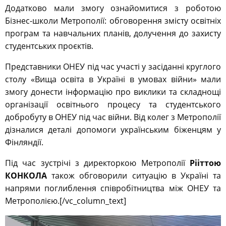
Додатково мали змогу ознайомитися з роботою
Бізнес-школи Метрополії: обговорення змісту освітніх
програм та навчальних планів, долучення до захисту
студентських проєктів.
Представники ОНЕУ під час участі у засіданні круглого
столу «Вища освіта в Україні в умовах війни» мали
змогу донести інформацію про виклики та складнощі
організації освітнього процесу та студентського
добробуту в ОНЕУ під час війни. Від колег з Метрополії
дізналися деталі допомоги українським біженцям у
Фінляндії.
Під час зустрічі з директоркою Метрополії
Рііттою
КОНКОЛА
також обговорили ситуацію в Україні та
напрями поглиблення співробітництва між ОНЕУ та
Метрополією.[/vc_column_text]