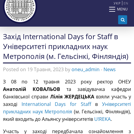
УКР
EN
MENU
Захід International Days for Staff в
Університеті прикладних наук
Метрополія (м. Гельсінкі, Фінляндія)
Posted on 19 Травня, 2023 by
oneu_admin
-
News
З 08 по 12 травня 2023 року ректор ОНЕУ
Анатол
ій
КОВАЛЬОВ
та завідувачка кафедри
банківської справи
Лілія
ЖЕРДЕЦЬКА
взяли участь у
заході
International Days for Staff
в
Університеті
прикладних наук Метрополія
(м. Гельсінкі, Фінляндія),
який входить до Альянсу університетів
U!REKA
.
Участь у заході передбачала ознайомлення з