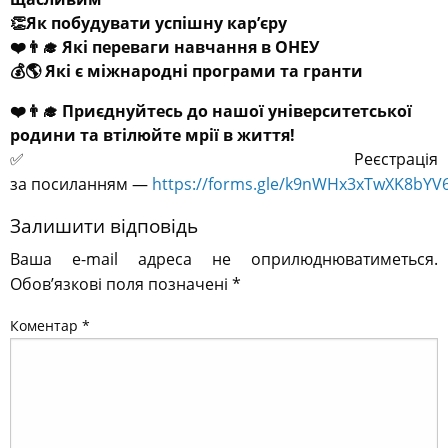
👏Як побудувати успішну кар’єру
❤️👨‍🎓 Які переваги навчання в ОНЕУ
💰🌎 Які є міжнародні програми та гранти
❤️👨‍🎓 Приєднуйтесь до нашої університетської
родини та втілюйте мрії в життя!
✅Реєстрація
за посиланням —
https://forms.gle/k9nWHx3xTwXK8bYV
Залишити відповідь
Ваша e-mail адреса не оприлюднюватиметься.
Обов’язкові поля позначені
*
Коментар
*