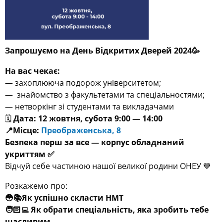
Запрошуємо на День Відкритих Дверей 2024🥳
На вас чекає:
— захоплююча подорож університетом;
— знайомство з факультетами та спеціальностями;
— нетворкінг зі студентами та викладачами
🗓️
Дата: 12 жовтня, субота 9:00 — 14:00
📍Місце:
Преображенська, 8
Безпека перш за все — корпус обладнаний
укриттям ✅
Відчуй себе частиною нашої великої родини ОНЕУ 💙
Розкажемо про:
😳📚Як успішно скласти НМТ
🧑🏻‍💻 Як обрати спеціальність, яка зробить тебе
щасливим