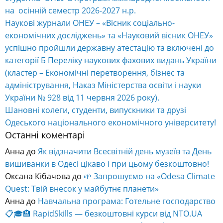
на осінній семестр 2026-2027 н.р.
Наукові журнали ОНЕУ – «Вісник соціально-
економічних досліджень» та «Науковий вісник ОНЕУ»
успішно пройшли державну атестацію та включені до
категорії Б Переліку наукових фахових видань України
(кластер – Економічні перетворення, бізнес та
адміністрування, Наказ Міністерства освіти і науки
України № 928 від 11 червня 2026 року).
Шановні колеги, студенти, випускники та друзі
Одеського національного економічного університету!
Останні коментарі
Анна
до
Як відзначити Всесвітній день музеїв та День
вишиванки в Одесі цікаво і при цьому безкоштовно!
Оксана Кібачова
до
🌱 Запрошуємо на «Odesa Climate
Quest: Твій внесок у майбутнє планети»
Анна
до
Навчальна програма: Готельне господарство
📋🎓🏨 RapidSkills — безкоштовні курси від NTO.UA