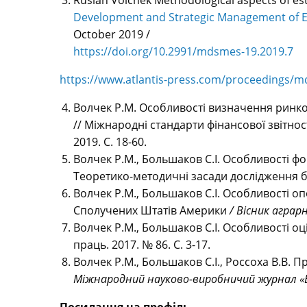
Ruslan Volchek Methodological aspects of esti
Development and Strategic Management of 
October 2019 /
https://doi.org/10.2991/mdsmes-19.2019.7
https://www.atlantis-press.com/proceedings/
Волчек Р.М. Особливості визначення ринков
// Міжнародні стандарти фінансової звітнос
2019. С. 18-60.
Волчек Р.М., Большаков С.І. Особливості ф
Теоретико-методичні засади дослідження біз
Волчек Р.М., Большаков С.І. Особливості оп
Сполучених Штатів Америки
/ Вісник аграр
Волчек Р.М., Большаков С.І. Особливості 
праць. 2017. № 86. С. 3-17.
Волчек Р.М., Большаков С.І., Россоха В.В. 
Міжнародний науково-виробничий журнал «