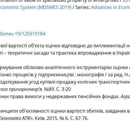
mation of value of specialized property of enterprises /
201
Economic System (MDSMES 2019)
/ Series:
Advances in Eco
mdsmes-19/125919184
ої вартості об’єкта оцінки відповідно до імплементації 
ті – теоретичні засади та практика впровадження в Україні
ормування обліково-аналітичного інструментарію оцінки а
нес-процесів у підприємництві : монографія / за ред. Н.А.
одаткування угод купівлі-продажу колісних транспортних 
ного причорномор’я.
№89. С. 3-20
оцінки права вимоги у недержавних пенсійних фондах.
Агр
Принципи об’єктивності оцінки вартості збитків, завданих
Економіка АПК»
. Київ, 2015. № 6. С. 67-76.