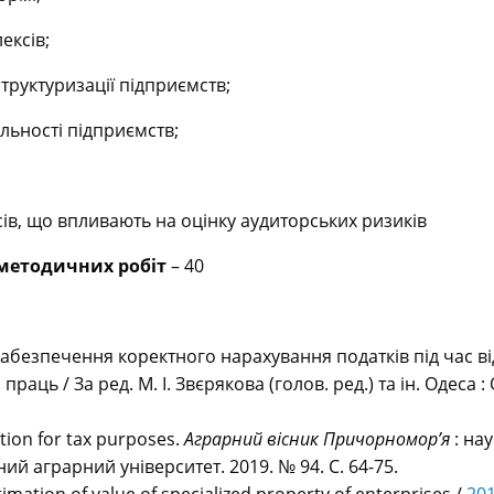
ексів;
руктуризації підприємств;
яльності підприємств;
в, що впливають на оцінку аудиторських ризиків
-методичних робіт
– 40
ти забезпечення коректного нарахування податків під час 
к. праць / За ред. М. І. Звєрякова (голов. ред.) та ін. Оде
tion for tax purposes.
Аграрний вісник Причорномор
’
я
: на
ний аграрний університет. 2019. № 94. С. 64-75.