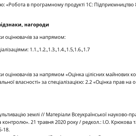
ю: «Робота в програмному продукті 1С: Підприємництво 8.
 відзнаки, нагороди
ки оцінювачів за напрямом:
заціями: 1.1.,1.2.,1.3.,1.4.,1.5,1.6.,1.7
и оцінювачів за напрямом «Оцінка цілісних майнових комп
альної власності» за спеціалізацією: 2.2 «Оцінка прав на 
ультивацію землі // Матеріали Всеукраїнської науково-пра
а контролю». 21 травня 2020 року / редкол.: І.О. Крюкова
5-18.