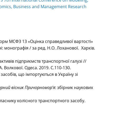
9 7th International Conference on Modeling,
nomics, Business and Management Research
норм МСФЗ 13 «Оцінка справедливої вартості»
: монографія / за ред. Н.О. Лоханової. Харків.
ктивів підприємств транспортної галузі //
 Волкової. Одеса. 2019. С.110-130.
засобів, що імпортуються в Україну зі
арний вісник Причорномор’я
: збірник наукових
 власнику колісного транспортного засобу.