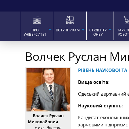
ПРО
ВСТУПНИКАМ
СТУДЕНТУ
НАУКО
УНІВЕРСИТЕТ
ОНЕУ
РОБО
Волчек Руслан М
РІВЕНЬ НАУКОВОЇ ТА
В
ища освіта
:
Одеський державний еко
Науковий ступінь:
Волчек Руслан
Кандитат економічних 
Миколайович
харчовими підприємст
к.е.н., доцент