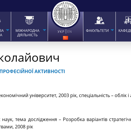
ВА
МІЖНАРОДНА
ФАКУЛЬТЕТИ
КАФЕД
УКР
EN
ТА
ДІЯЛЬНІСТЬ
иколайович
 ПРОФЕСІЙНОЇ АКТИВНОСТІ
номічний університет, 2003 рік, спеціальність – облік і а
наук, тема дослідження – Розробка варіантів стратегіч
вами, 2008 рік