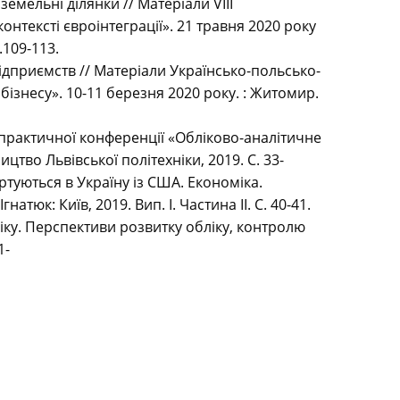
емельні ділянки // Матеріали VIII
нтексті євроінтеграції». 21 травня 2020 року
.109-113.
ідприємств // Матеріали Українсько-польсько-
ізнесу». 10-11 березня 2020 року. : Житомир.
-практичної конференції «Обліково-аналітичне
тво Львівської політехніки, 2019. С. 33-
ртуються в Україну із США. Економіка.
тюк: Київ, 2019. Вип. І. Частина ІI. С. 40-41.
ліку. Перспективи розвитку обліку, контролю
1-