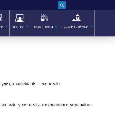
РИ
ЦЕНТРИ
ПРОФСПІЛКИ
ВІДДІЛИ І СЛУЖБИ
удит, кваліфікація – економіст
них змін у системі антикризового управління