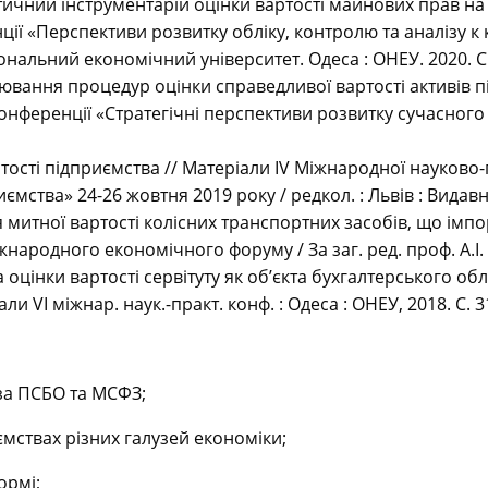
тичний інструментарій оцінки вартості майнових прав на з
 «Перспективи розвитку обліку, контролю та аналізу к ко
ціональний економічний університет. Одеса : ОНЕУ. 2020. С
ювання процедур оцінки справедливої вартості активів п
онференції «Стратегічні перспективи розвитку сучасного б
тості підприємства // Матеріали ІV Міжнародної науково
тва» 24-26 жовтня 2019 року / редкол. : Львів : Видавниц
 митної вартості колісних транспортних засобів, що імпо
народного економічного форуму / За заг. ред. проф. А.І. Ігна
 оцінки вартості сервітуту як об’єкта бухгалтерського об
али VI міжнар. наук.-практ. конф. : Одеса : ОНЕУ, 2018. С. 3
 за ПСБО та МСФЗ;
ємствах різних галузей економіки;
ормі;