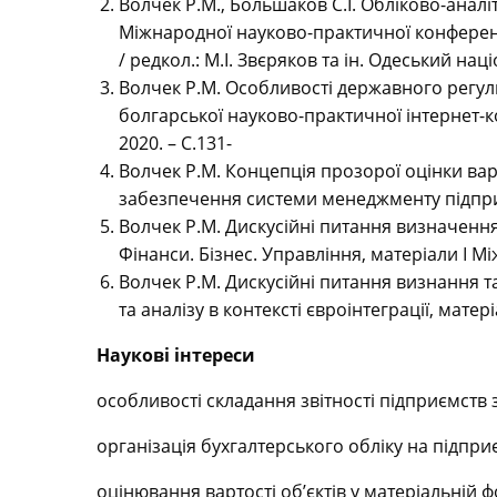
Волчек Р.М., Большаков С.І. Обліково-аналі
Міжнародної науково-практичної конференції
/ редкол.: М.І. Звєряков та ін. Одеський на
Волчек Р.М. Особливості державного регул
болгарської науково-практичної інтернет-к
2020. – С.131-
Волчек Р.М. Концепція прозорої оцінки вар
забезпечення системи менеджменту підприємс
Волчек Р.М. Дискусійні питання визначення
Фінанси. Бізнес. Управління, матеріали І Між
Волчек Р.М. Дискусійні питання визнання та
та аналізу в контексті євроінтеграції, матері
Наукові інтереси
особливості складання звітності підприємств
організація бухгалтерського обліку на підпри
оцінювання вартості об’єктів у матеріальній ф