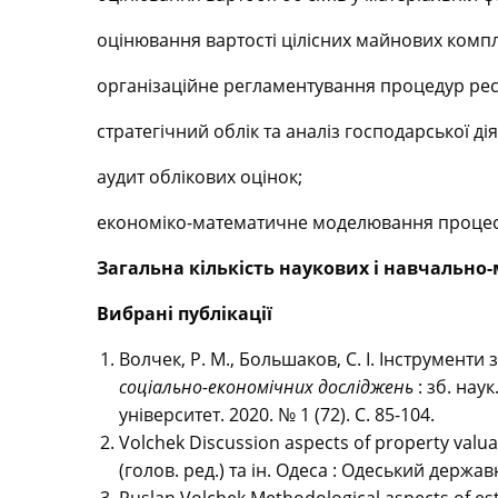
оцінювання вартості цілісних майнових компл
організаційне регламентування процедур рест
стратегічний облік та аналіз господарської ді
аудит облікових оцінок;
економіко-математичне моделювання процесі
Загальна кількість наукових і навчально
Вибрані публікації
Волчек, Р. М., Большаков, С. І. Інструмен
соціально-економічних досліджень
: зб. нау
університет. 2020. № 1 (72). С. 85-104.
Volchek Discussion aspects of property valua
(голов. ред.) та ін. Одеса : Одеський держав