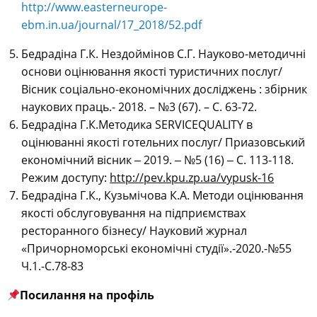
http://www.easterneurope-
ebm.in.ua/journal/17_2018/52.pdf
Бедрадіна Г.К. Нездоймінов С.Г. Науково-методичні
основи оцінювання якості туристичних послуг/
Вісник соціально-економічних досліджень : збірник
наукових праць.- 2018. – №3 (67). – С. 63-72.
Бедрадіна Г.К.Методика SERVICEQUALITY в
оцінюванні якості готельних послуг/ Приазовський
економічний вісник ‒ 2019. ‒ №5 (16) ‒ С. 113-118.
Режим доступу:
http://pev.kpu.zp.ua/vypusk-16
Бедрадіна Г.К., Кузьмічова К.А. Методи оцінювання
якості обслуговування на підприємствах
ресторанного бізнесу/ Науковий журнал
«Причорноморські економічні студії».-2020.-№55
Ч.1.-С.78-83
Посилання на профіль