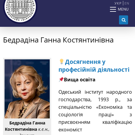
УКР
EN
MENU
Бедрадіна Ганна Костянтинівна
Досягнення у
професійній діяльності
Вища освіта
Одеський інститут народного
господарства, 1993 р., за
спеціальністю «Економіка та
соціологія праці» з
присвоєнням кваліфікацію
Бедрадіна Ганна
Костянтинівна
к.е.н.,
економіст