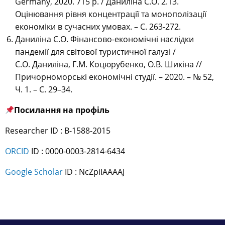
Germany, 2020. 715 p. / Даниліна С.О. 2.13.
Оцінювання рівня концентрації та монополізації
економіки в сучасних умовах. – С. 263-272.
Даниліна С.О. Фінансово-економічні наслідки
пандемії для світової туристичної галузі /
С.О. Даниліна, Г.М. Коцюрубенко, О.В. Шикіна //
Причорноморські економічні студії. – 2020. – № 52,
Ч. 1. – С. 29–34.
Посилання на профіль
Researcher ID : В-1588-2015
ORCID
ID : 0000-0003-2814-6434
Google Scholar
ID : NcZpiIAAAAJ