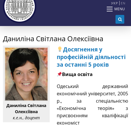
УКР
EN
MENU
Даниліна Світлана Олексіївна
Досягнення у
професійній діяльності
за останні 5 років
Вища освіта
Одеський державний
економічний університет, 2005
р., за спеціальністю
Даниліна Світлана
«Економічна теорія» з
Олексіївна
присвоєнням кваліфікації
к.е.н., доцент
економіст