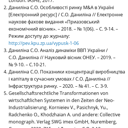
London: IASHE, 2017.
Даниліна С.О. Особливості ринку M&A в Україні
[Електронний ресурс] / С.О. Даниліна // Електронне
наукове фахове видання «Приазовський
економічний вісник». – 2018. – № 1(06). – С. 9-14. –
Режим доступу до журналу:
http://pev.kpu.zp.ua/vypusk-1-06
Даниліна С.О. Аналіз динаміки ВВП України /
С.О. Даниліна // Науковий вісник ОНЕУ. – 2019. –
№ 9-10. – С.10-21.
Даниліна С.О. Показники концентрації виробництва
і капіталу в сучасних умовах / С.О. Даниліна //
Інфраструктура ринку. – 2020. – № 41. – С. 3-9.
Gesellschaftsrechtliche Transformationen von
wirtschaftlichen Systemen in den Zeiten der Neo-
Industrialisierung. Kornieiev V., Pasichnyk, Yu.,
Radchenko O., Khodzhaian A. und andere: Collective
monograph. Verlag SWG imex GmbH, Nuremberg,