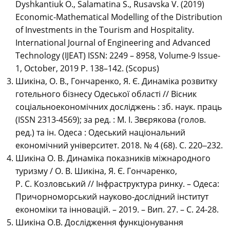
Dyshkantiuk O., Salamatina S., Rusavska V. (2019)
Economic-Mathematical Modelling of the Distribution
of Investments in the Tourism and Hospitality.
International Journal of Engineering and Advanced
Technology (IJEAT) ISSN: 2249 – 8958, Volume-9 Issue-
1, October, 2019 P. 138–142. (Scopus)
Шикіна, О. В., Гончаренко, Я. Є. Динаміка розвитку
готельного бізнесу Одеської області // Вісник
соціальноекономічних досліджень : зб. наук. праць
(ISSN 2313-4569); за ред. : М. І. Звєрякова (голов.
ред.) та ін. Одеса : Одеський національний
економічний університет. 2018. № 4 (68). С. 220‒232.
Шикіна О. В. Динаміка показників міжнародного
туризму / О. В. Шикіна, Я. Є. Гончаренко,
Р. С. Козловський // Інфраструктура ринку. – Одеса:
Причорноморський науково-дослідний інститут
економіки та інновацій. – 2019. – Вип. 27. – С. 24-28.
Шикіна О.В. Дослідження функціонування