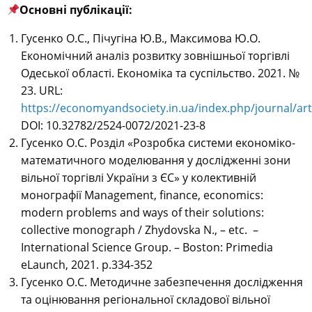
Основні публікації:
Гусенко О.С., Пічугіна Ю.В., Максимова Ю.О.
Економічний аналіз розвитку зовнішньої торгівлі
Одеської області. Економіка та суспільство. 2021. №
23. URL:
https://economyandsociety.in.ua/index.php/journal/art
DOI: 10.32782/2524-0072/2021-23-8
Гусенко О.С. Розділ «Розробка системи економіко-
математичного моделювання у дослідженні зони
вільної торгівлі України з ЄС» у колективній
монографії Management, finance, economics:
modern problems and ways of their solutions:
collective monograph / Zhydovska N., – etc. –
Іnternational Science Group. – Boston: Primedia
eLaunch, 2021. р.334-352
Гусенко О.С. Методичне забезпечення дослідження
та оцінювання регіональної складової вільної