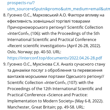
prospects-ru/?
utm_source=eSputnikpromo&utm_medium=email&utm_c
Гусенко О.С., Марковський А.О. Фактори впливу на
ефективність зовнішньої торгівлі товарами
Причорноморського регіону// Scientific Collection
«InterConf», (106): with the Proceedings of the 5th
International Scientific and Practical Conference
«Recent scientific investigation» (April 26-28, 2022).
Oslo, Norway; pp. 40-50. URL:
https://interconf.top/documents/2022.04.26-28.pdf
Гусенко О.С., Мухсінова С.Х. Аналіз сучасного стану
та динаміки послуг з оброблення та перевезення
вантажів морськими портами Одеського регіону//
Scientific Collection «InterConf», (107): with the
Proceedings of the 12th International Scientific and
Practical Conference «Science and Practice:
Implementation to Modern Society» (May 6-8, 2022).
Manchester, Great Britain; pp. 49-58. URL: