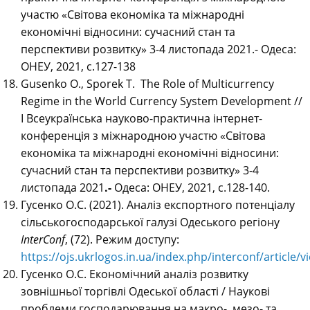
участю «Світова економіка та міжнародні
економічні відносини: сучасний стан та
перспективи розвитку» 3-4 листопада 2021.- Одеса:
ОНЕУ, 2021, c.127-138
Gusenko O., Sporek T. The Role of Multicurrency
Regime in the World Currency System Development //
І Всеукраїнська науково-практична інтернет-
конференція з міжнародною участю «Світова
економіка та міжнародні економічні відносини:
сучасний стан та перспективи розвитку» 3-4
листопада 2021
.-
Одеса: ОНЕУ, 2021, c.128-140.
Гусенко О.С. (2021). Аналіз експортного потенціалу
сільськогосподарської галузі Одеського регіону
InterConf
, (72). Режим доступу:
https://ojs.ukrlogos.in.ua/index.php/interconf/article/
Гусенко О.С. Економічний аналіз розвитку
зовнішньої торгівлі Одеської області / Наукові
проблеми господарювання на макро-, мезо- та