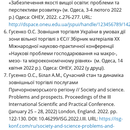
«Забезпечення якості вищої освіти: проблеми та
перспективи розвитку» (м. Одеса, 3-4 лютого 2022
р.) Одеса: ОНЕУ, 2022. с.276-277. URL:
http://dspace.oneu.edu.ua/jspui/handle/123456789/14
Гусенко О.С. Зовнішня торгівля України в умовах дії
зони вільної торгівлі з ЄС// Збірник матеріалів ХX
Міжнародної науково-практичної конференції
«Наукові проблеми господарювання на макро-,
мезо- та мікроекономічному рівнях» (м. Одеса, 14
квітня 2022 р.). Одеса: ОНЕУ, 2022 (у друці).
Гусенко О.С., Білал А.М., Cучасний стан та динаміка
зовнішньої торгівлі послугами
Причорноморського регіону // Society and science.
Problems and prospects. Proceedings of the III
International Scientific and Practical Conference.
(January 25 – 28, 2022) London, England. 2022. рp.
122-130. DOI: 10.46299/ISG.2022.I.III. URL:
https://isg-
konf.com/ru/society-and-science-problems-and-