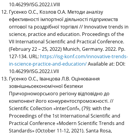
10.46299/ISG.2022.I.VIII
Гусенко О.С., Козлов О.А. Методи аналізу
ефективності імпортної діяльності підприємств
оптової та роздрібної торгівлі // Innovative trends in
science, practice and education. Proceedings of the
VII International Scientific and Practical Conference.
(February 22 – 25, 2022) Munich, Germany. 2022. Pp.
127-134. URL:
https://isg-konf.com/innovative-trends-
in-science-practice-and-education/
Available at: DOI:
10.46299/ISG.2022.I.VII
Гусенко О.С., Іванцова Л.В. Оцінювання
зовнішньоекономічної безпеки
Причорноморського регіону відповідно до
компонент його конкурентоспроможності. //
Scientific Collection «InterConf», (79): with the
Proceedings of the 1st International Scientific and
Practical Conference «Modern Scientific Trends and
Standards» (October 11-12, 2021). Santa Rosa,