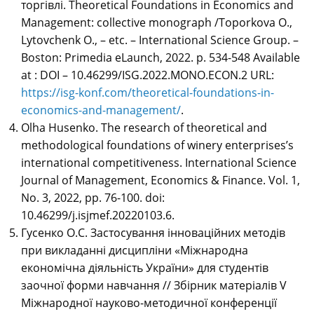
торгівлі. Theoretical Foundations in Economics and
Management: collective monograph /Toporkova O.,
Lytovchenk O., – etc. – Іnternational Science Group. –
Boston: Primedia eLaunch, 2022. р. 534-548 Available
at : DOI – 10.46299/ISG.2022.MONO.ECON.2 URL:
https://isg-konf.com/theoretical-foundations-in-
economics-and-management/
.
Olha Husenko. The research of theoretical and
methodological foundations of winery enterprises’s
international competitiveness. International Science
Journal of Management, Economics & Finance. Vol. 1,
No. 3, 2022, pp. 76-100. doi:
10.46299/j.isjmef.20220103.6.
Гусенко О.С. Застосування інноваційних методів
при викладанні дисципліни «Міжнародна
економічна діяльність України» для студентів
заочної форми навчання // Збірник матеріалів V
Міжнародної науково-методичної конференції