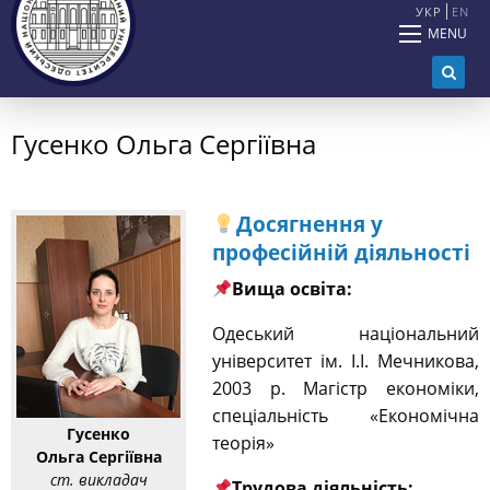
УКР
EN
MENU
Гусенко Ольга Сергіївна
Досягнення у
професійній діяльності
Вища освіта:
О
деський національний
університет ім. І.І. Мечникова,
2003 р. Магістр економіки,
спеціальність «Економічна
Гусенко
теорія»
Ольга Сергіївна
ст. викладач
Трудова діяльність: