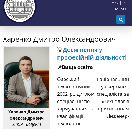
УКР
EN
MENU
Харенко Дмитро Олександрович
💡
Досягнення у
професійній діяльності
📌Вища освіта
Одеський національний
технологічний університет,
2002 р., диплом спеціаліста за
спеціальністю «Технологія
харчування» з присвоєнням
Харенко Дмитро
кваліфікації «Інженер-
Олександрович
технолог».
к.т.н., доцент