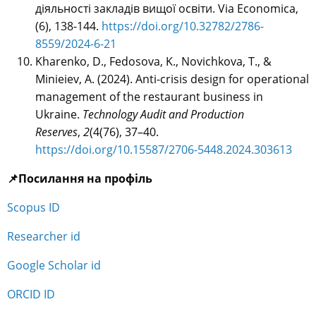
діяльності закладів вищої освіти. Via Economica,
(6), 138-144.
https://doi.org/10.32782/2786-
8559/2024-6-21
Kharenko, D., Fedosova, K., Novichkova, T., &
Minieiev, A. (2024). Anti-crisis design for operational
management of the restaurant business in
Ukraine.
Technology Audit and Production
Reserves
,
2
(4(76), 37–40.
https://doi.org/10.15587/2706-5448.2024.303613
📌Посилання на профіль
Scopus ID
Researcher id
Google Scholar id
ORCID ID