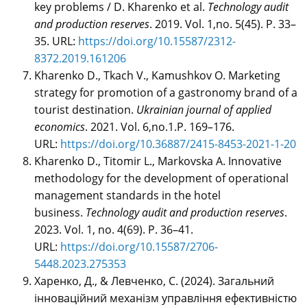
key problems / D. Kharenko et al.
Technology audit
and production reserves
. 2019. Vol. 1,no. 5(45). P. 33–
35. URL:
https://doi.org/10.15587/2312-
8372.2019.161206
Kharenko D., Tkach V., Kamushkov O. Marketing
strategy for promotion of a gastronomy brand of a
tourist destination.
Ukrainian journal of applied
economics
. 2021. Vol. 6,no.1.P. 169–176.
URL:
https://doi.org/10.36887/2415-8453-2021-1-20
Kharenko D., Titomir L., Markovska A. Innovative
methodology for the development of operational
management standards in the hotel
business.
Technology audit and production reserves
.
2023. Vol. 1, no. 4(69). P. 36–41.
URL:
https://doi.org/10.15587/2706-
5448.2023.275353
Харенко, Д., & Левченко, С. (2024). Загальний
інноваційний механізм управління ефективністю