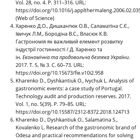
Vol. 28, no. 4. P. 311–316. URL:
https://doi.org/10.1016/j.applthermaleng.2006.02.03
(Web of Science)
Харенко Д.О., Дишкантюк O.В., Саламатіна С.Є.,
Івичук Л.М., Бородіна В.С., Власюк К.В.
Гастрономія як важливий елемент розвитку
індустрії гостинності / Д. Харенко та
ін.
Економічна та продовольча безпека України
.
2017. Т. 5, № 3. С. 60–73. URL:
https://doi.org/10.15673/fie.v10i2.958
Kharenko D., Dyshkantiuk O., Ivychuk L. Analysis of
gastronomic events: a case study of Portugal.
Technology audit and production reserves. 2017.
Vol. 1, no. 5(39). P. 79–85. URL:
https://doi.org/10.15587/2312-8372.2018.124713
Kharenko D., Dyshkantiuk O., Salamatina S.,
Kovalenko L. Research of the gastronomic brand of
Odesa and practical recommendations for solving