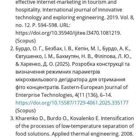
effective internet-marketing in tourism and
hospitality. International journal of innovative
technology and exploring engineering. 2019. Vol. 8,
no. 12. P. 594–598. URL:
https://doi.org/10.35940/ijitee.l3470.1081219.
(Scopus)
Бурдо, О. Г., Безбах, І. В., Кепін, М. І., Бурдо, А. К.,
Євтушенко, І. М., Бахмутян, Н. В., Філіпова, Л. Ю.,
& Харенко, Д. О. (2025). Розробка конструкції та
визначення режимних параметрів
мікрохвильового дегідратора для отримання
фіто концентратів. Eastern-European Journal of
Enterprise Technologies, 4(11 (136), 6–14.
https://doi.org/10.15587/1729-4061.2025.335177
(Scopus)
Kharenko D., Burdo O., Kovalenko E. Intensification
of the processes of low-temperature separation of
food solutions. Applied thermal engineering. 2008.