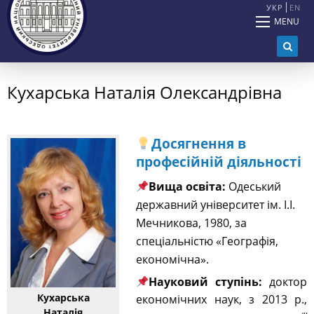
УКР
EN
MENU
Кухарська Наталія Олександрівна
Досягнення в
професійній діяльності
Вища освіта:
Одеський
державний університет ім. І.І.
Мечникова, 1980, за
спеціальністю «Географія,
економічна
».
Науковий ступінь:
д
октор
Кухарська
економічних наук, з 2013 р.,
Наталія