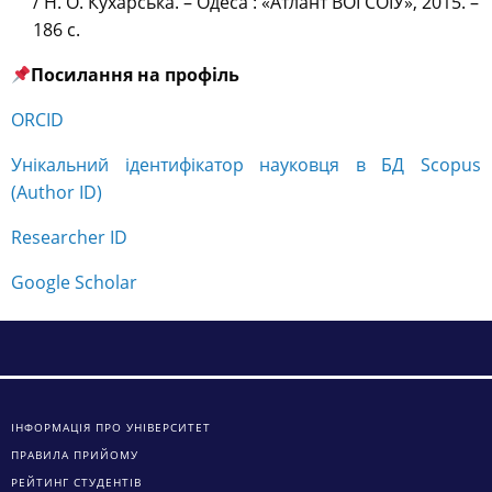
/ Н. О. Кухарська. – Одеса : «Атлант ВОІ СОІУ», 2015. –
186 с.
Посилання на профіль
ORCID
Унікальний ідентифікатор науковця в БД Scopus
(Author ID)
Researcher ID
Google Scholar
ІНФОРМАЦІЯ ПРО УНІВЕРСИТЕТ
ПРАВИЛА ПРИЙОМУ
РЕЙТИНГ СТУДЕНТІВ