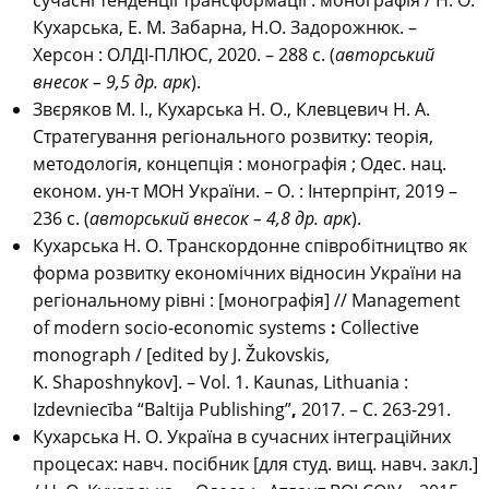
сучасні тенденції трансформації : монографія / Н. О.
Кухарська, Е. М. Забарна, Н.О. Задорожнюк. –
Херсон : ОЛДІ-ПЛЮС, 2020. – 288 с. (
авторський
внесок – 9,5 др. арк
).
Звєряков М. І., Кухарська Н. О., Клевцевич Н. А.
Стратегування регіонального розвитку: теорія,
методологія, концепція : монографія ; Одес. нац.
економ. ун-т МОН України. – О. : Інтерпрінт, 2019 –
236 с. (
авторський внесок – 4,8 др. арк
).
Кухарська Н. О. Транскордонне співробітництво як
форма розвитку економічних відносин України на
регіональному рівні : [монографія] //
Management
of modern socio-economic systems
:
Collective
monograph / [edited by J. Žukovskis,
K. Shaposhnykov]. – Vol. 1. Kaunas, Lithuania :
Izdevniecība “Baltija Publishing”
,
2017. – С. 263-291.
Кухарська Н. О. Україна в сучасних інтеграційних
процесах: навч. посібник [для студ. вищ. навч. закл.]