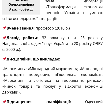
тема дисертації
Олександрівна
«Трансформація економіки
д.е.н., професор
регіонів України
в умовах
світогосподарської
інтеграції».
Вчене звання:
професор (2016 р.)
Досвід роботи:
32 рока (у т. ч. 25 років у
Національної академії наук України та 20 років у ОДЕУ
(з 2000 р.).
Дисципліни,
що викладає:
«Маркетинг»; «Міжнародний маркетинг»; «Міжнародні
транспортні коридори»; «Глобальна економіка»;
«Маркетинг та логістика на глобальних ринках»;
«
Ринок товарів та послуг у відкритій економіці
держави».
Підвищення кваліфікації:
Одеський