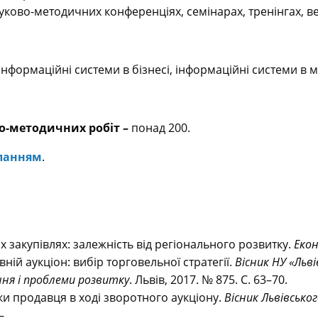
уково-методичних конференціях, семінарах, тренінгах, в
інформаційні системи в бізнесі, інформаційні системи в 
но-методичних робіт –
понад 200.
ланням
.
 закупівлях: залежність від регіонального розвитку.
Екон
ній аукціон: вибір торговельної стратегії.
Вісник НУ «Льв
ня і проблеми розвитку
. Львів, 2017. № 875. С. 63–70.
ки продавця в ході зворотного аукціону.
Вісник Львівсько
–