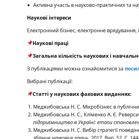
Активна участь в науково-практичних та на
Наукові інтереси
Електронний бізнес, електронне врядування, 
Наукові праці
Загальна кількість наукових і навчаль
З публікаціями можна ознайомитися за
поси
Вибрані публікації:
Статті у
наукових
фахових виданнях:
Меджибовська Н. С. Мікробізнес в публічних
Меджибовська Н. С., Кліменко А. Є. Реверсив
підприємництво в Україні: етапи становлен
Меджибовська Н. С. Вибір стратегії поведін
збірник наукових праць
. 2017. Вип. 52. С. 144