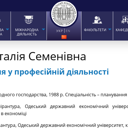
ВА
МІЖНАРОДНА
ФАКУЛЬТЕТИ
КАФЕД
УКР
EN
ТА
ДІЯЛЬНІСТЬ
алія Семенівна
я у професійній діяльності
одного господарства, 1988 р. Спеціальність – планування 
ірантура, Одеський державний економічний універс
 в економіці
рантура, Одеський державний економічний університет, 