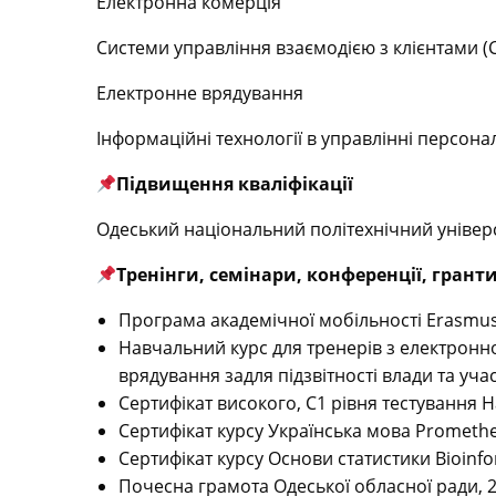
Електронна комерція
Системи управління взаємодією з клієнтами 
Електронне врядування
Інформаційні технології в управлінні персон
Підвищення кваліфікації
Одеський національний політехнічний університе
Тренінги, семінари, конференції, грант
Програма академічної мобільності Erasmus+,
Навчальний курс для тренерів з електронн
врядування задля підзвітності влади та учас
Сертифікат високого, С1 рівня тестування 
Сертифікат курсу Українська мова Prometheu
Сертифікат курсу Основи статистики Bioinform
Почесна грамота Одеської обласної ради, 2