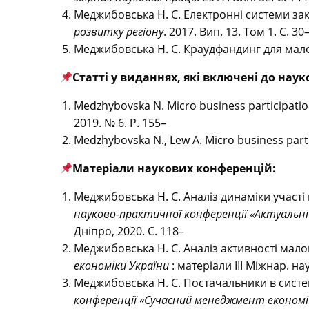
Меджибовська Н. С. Електронні системи за
розвитку регіону
. 2017. Вип. 13. Том 1. С. 30
Меджибовська Н. С. Краудфандинг для малог
Статті у виданнях, які включені до нау
Medzhybovska N. Micro business participati
2019. № 6. P. 155–
Medzhybovska N., Lew A. Micro business part
Матеріали
наукових
конференцій:
Меджибовська Н. С. Аналіз динаміки участі 
науково-практичної конференції «Актуальні
Дніпро, 2020. С. 118–
Меджибовська Н. С. Аналіз активності малог
економіки України
: матеріали ІІІ Міжнар. на
Меджибовська Н. С. Постачальники в систем
конференції «Сучасний менеджмент економі