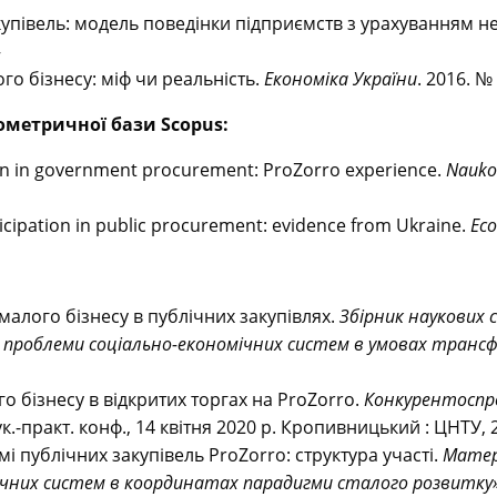
купівель: модель поведінки підприємств з урахуванням н
–
о бізнесу: міф чи реальність.
Економіка України
. 2016. № 
кометричної бази Scopus:
on in government procurement: ProZorro experience.
Naukov
icipation in public procurement: evidence from Ukraine.
Eco
малого бізнесу в публічних закупівлях.
Збірник наукових 
 проблеми соціально-економічних систем в умовах трансф
о бізнесу в відкритих торгах на ProZorro.
Конкурентоспр
ук.-практ. конф., 14 квітня 2020 р. Кропивницький : ЦНТУ, 2
і публічних закупівель ProZorro: структура участі.
Матер
чних систем в координатах парадигми сталого розвитку