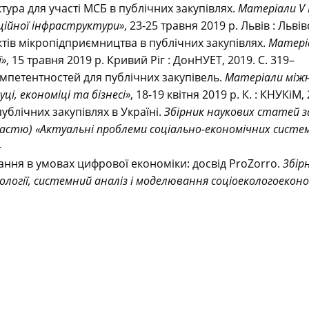
тура для участі МСБ в публічних закупівлях.
Матеріали V 
ційної інфраструктури
»
, 23-25 травня 2019 р. Львів : Львів
ктів мікропідприємництва в публічних закупівлях.
Матеріа
ї
»
, 15 травня 2019 р. Кривий Ріг : ДонНУЕТ, 2019. С. 319–
мпетентностей для публічних закупівель.
Матеріали міжна
ці, економіці та бізнесі»
, 18-19 квітня 2019 р. К. : КНУКіМ,
ублічних закупівлях в Україні.
Збірник наукових статей з
частю) «Актуальні проблеми соціально-економічних систе
–
ння в умовах цифрової економіки: досвід ProZorro.
Збір
ології, системний аналіз і моделювання соціоекологоекон