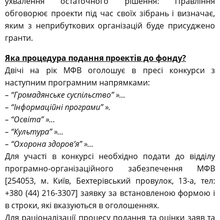
ухвалення остаточного рішення: Правління
обговорює проекти під час своїх зібрань і визначає,
яким з неприбуткових організацій буде присуджено
гранти.
Яка процедура подання проектів до фонду?
Двічі на рік МФВ оголошує в пресі конкурси з
наступним програмним напрямками:
– “Громадянське суспільство” »…
– “Інформаційні програми” ».
– “Освіта” »…
– “Культура” »…
– “Охорона здоров’я” »…
Для участі в конкурсі необхідно подати до відділу
програмно-організаційного забезпечення МФВ
[254053, м. Київ, Бехтерівський провулок, 13-а, тел:
+380 (44) 216-3307] заявку за встановленою формою і
в строки, які вказуються в оголошеннях.
Для раціоналізації процесу подання та оцінки заяв та