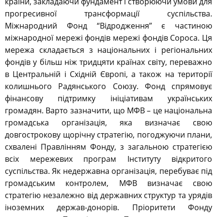
країни, закладаючи фундамент і створюючи умови для
прогресивної трансформації суспільства.
Міжнародний Фонд “Відродження” є частиною
міжнародної мережі фондів мережі фондів Сороса. Ця
мережа складається з національних і регіональних
фондів у більш ніж тридцяти країнах світу, переважно
в Центральній і Східній Європі, а також на території
колишнього Радянського Союзу. Фонд спрямовує
фінансову підтримку ініціативам українських
громадян. Варто зазначити, що МФВ – це національна
громадська організація, яка визначає свою
довгострокову щорічну стратегію, погоджуючи плани,
схвалені Правлінням Фонду, з загальною стратегією
всіх мережевих програм Інституту відкритого
суспільства. Як недержавна організація, перебуває під
громадським контролем, МФВ визначає свою
стратегію незалежно від державних структур та урядів
іноземних держав-донорів. Пріоритети Фонду