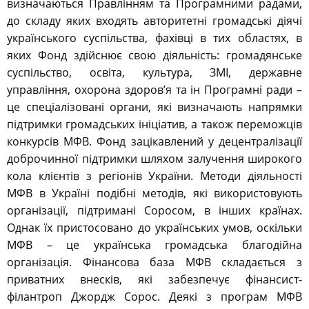
визначаються Правлінням та Програмними радами,
до складу яких входять авторитетні громадські діячі
українського суспільства, фахівці в тих областях, в
яких Фонд здійснює свою діяльність: громадянське
суспільство, освіта, культура, ЗМІ, державне
управління, охорона здоров’я та ін Програмні ради –
це спеціалізовані органи, які визначають напрямки
підтримки громадських ініціатив, а також переможців
конкурсів МФВ. Фонд зацікавлений у децентралізації
доброчинної підтримки шляхом залучення широкого
кола клієнтів з регіонів України. Методи діяльності
МФВ в Україні подібні методів, які використовують
організації, підтримані Соросом, в інших країнах.
Однак їх пристосовано до українських умов, оскільки
МФВ – це українська громадська благодійна
організація. Фінансова база МФВ складається з
приватних внесків, які забезпечує фінансист-
філантроп Джордж Сорос. Деякі з програм МФВ