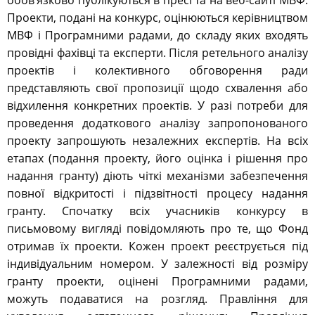
обов’язково публікуються в пресі та на веб-сайті МВФ.
Проекти, подані на конкурс, оцінюються керівництвом
МВФ і Програмними радами, до складу яких входять
провідні фахівці та експерти. Після ретельного аналізу
проектів і колективного обговорення ради
представляють свої пропозиції щодо схвалення або
відхилення конкретних проектів. У разі потреби для
проведення додаткового аналізу запропонованого
проекту запрошують незалежних експертів. На всіх
етапах (подання проекту, його оцінка і рішення про
надання гранту) діють чіткі механізми забезпечення
повної відкритості і підзвітності процесу надання
гранту. Спочатку всіх учасників конкурсу в
письмовому вигляді повідомляють про те, що Фонд
отримав їх проекти. Кожен проект реєструється під
індивідуальним номером. У залежності від розміру
гранту проекти, оцінені Програмними радами,
можуть подаватися на розгляд. Правління для