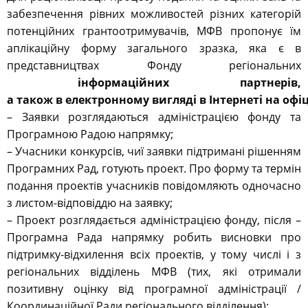
забезпечення рівних можливостей різних категорій
потенційних грантоотримувачів, МФВ пропонує їм
аплікаційну форму загального зразка, яка є в
представництвах Фонду регіональних
інформаційних
партнерів,
а
також
в
електронному
вигляді
в
Інтернеті
на
офі
– Заявки розглядаються адміністрацією фонду та
Програмною Радою напрямку;
– Учасники конкурсів, чиї заявки підтримані рішенням
Програмних Рад, готують проект. Про форму та термін
подання проектів учасників повідомляють одночасно
з листом-відповіддю на заявку;
– Проект розглядається адміністрацією фонду, після –
Програмна Рада напрямку робить висновки про
підтримку-відхилення всіх проектів, у тому числі і з
регіональних відділень МФВ (тих, які отримали
позитивну оцінку від програмної адміністрації /
Координаційної Ради регіонального відділення);