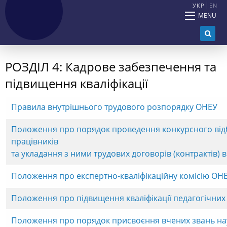
УКР
EN
MENU
РОЗДІЛ 4: Кадрове забезпечення та
підвищення кваліфікації
Правила внутрішнього трудового розпорядку ОНЕУ
Положення про порядок проведення конкурсного відб
працівників
та укладання з ними трудових договорів (контрактів) 
Положення про експертно-кваліфікаційну комісію ОН
Положення про підвищення кваліфікації педагогічних 
Положення про порядок присвоєння вчених звань на