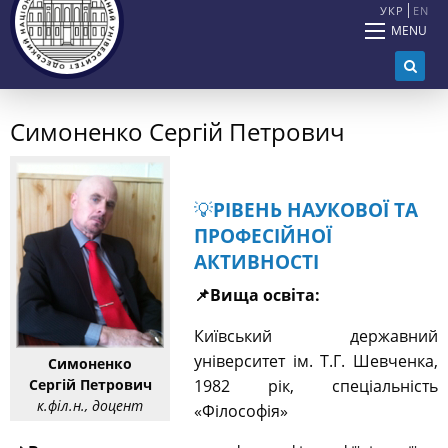
УКР
EN
MENU
Симоненко Сергій Петрович
💡
РІВЕНЬ НАУКОВОЇ ТА
ПРОФЕСІЙНОЇ
АКТИВНОСТІ
📌
Вища освіта:
Київський державний
університет ім. Т.Г. Шевченка,
Симоненко
Сергій Петрович
1982 рік, спеціальність
к.філ.н., доцент
«Філософія»