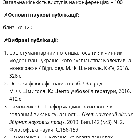
Загальна кількість виступів на конференціях – 100
📌
Основні наукові публікації:
близько 120
📌
Вибрані публікаці
ї
:
Соціогуманітарний потенціал освіти як чинник
модернізації українського суспільства: Колективна
монографія / Відп. ред. М. Ф. Шмиголь. Київ, 2018.
326 с.
Основи філософії: навч. посіб. / За. ред.
М. Ф. Шмиголя. К.: Центр учбової літератури, 2016.
412 с.
Симоненко С.П. Інформаційні технології як
головний виклик сучасності. .
Гілея: науковий вісник.
Збірник наукових праць.
2019. Вип.142 (№3). Ч. 2.
Філософські науки. С.156-159.
Симоненко С.П. Українська освіта в умовах