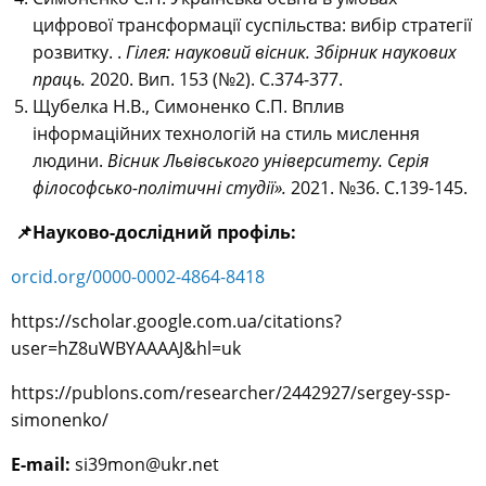
цифрової трансформації суспільства: вибір стратегії
розвитку. .
Гілея: науковий вісник. Збірник наукових
праць.
2020. Вип. 153 (№2). С.374-377.
Щубелка Н.В., Симоненко С.П. Вплив
інформаційних технологій на стиль мислення
людини.
Вісник Львівського університету. Серія
філософсько-політичні студії».
2021. №36. С.139-145.
📌
Науково-дослідний профіль:
orcid.org/0000-0002-4864-8418
https://scholar.google.com.ua/citations?
user=hZ8uWBYAAAAJ&hl=uk
https://publons.com/researcher/2442927/sergey-ssp-
simonenko/
Е-mail:
si39mon@ukr.net