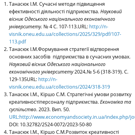
Танасюк І.М. Сучасні методи підвищення
ефективності діяльності підприємства.
Науковий
вісник
Одеського національного економічного
університету.
№ 4 С. 107-113.URL:
http://n-
visnik.oneu.edu.ua/collections/2025/329/pdf/107-
113.pdf
Танасюк І.М.Формування стратегії відтворення
основних засобів підприємства в сучасних умовах.
Науковий вісник Одеського національного
економічного університету
2024
.
№ 5-6 (318-319). C.
129-135URL:
http://n-
visnik.oneu.edu.ua/collections/2024/318-319
Танасюк І.М., Кіршо С.М. Стратегічні умови розвитку
креативностіперсоналу підприємства.
Економіка та
суспільство
. 2023. Вип. 50.
URL:http://www.economyandsociety.in.ua/index.php/jo
DOI: 10.32782/2524-0072/2023-50-80
Танасюк І.М., Кіршо С.М.Розвиток креативності