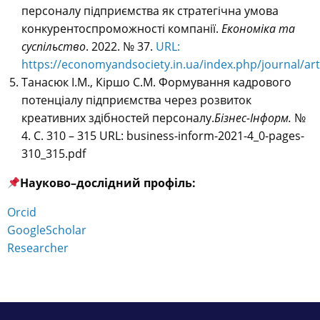
персоналу підприємства як стратегічна умова
конкурентоспроможності компанії.
Економіка та
суспільство
. 2022. № 37.
URL:
https://economyandsociety.in.ua/index.php/journal/art
Танасюк І.М., Кіршо С.М. Формування кадрового
потенціалу підприємства через розвиток
креативних здібностей персоналу.
Бізнес-Інформ.
№
4. С. 310 – 315 URL: business-inform-2021-4_0-pages-
310_315.pdf
Науково
–
дослідний
профіль
:
Orcid
GoogleScholar
Researcher