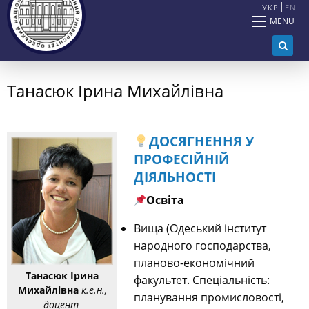
УКР
EN
MENU
Танасюк Ірина Михайлівна
ДОСЯГНЕННЯ У
ПРОФЕСІЙНІЙ
ДІЯЛЬНОСТІ
О
світа
Вища (Одеський інститут
народного господарства,
планово-економічний
Танасюк Ірина
факультет. Спеціальність:
Михайлівна
к.е.н.,
планування промисловості,
доцент