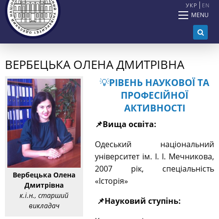
УКР
EN
MENU
ВЕРБЕЦЬКА ОЛЕНА ДМИТРІВНА
💡
РІВЕНЬ НАУКОВОЇ ТА
ПРОФЕСІЙНОЇ
АКТИВНОСТІ
📌
Вища освіта:
Одеський національний
університет ім. І. І. Мечникова,
2007 рік, спеціальність
Вербецька Олена
«Історія»
Дмитрівна
к.і.н., старший
📌
Науковий ступінь:
викладач