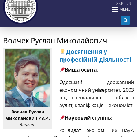
УКР
EN
MENU
Волчек Руслан Миколайович
Досягнення у
професійній діяльності
Вища освіта
:
Одеський державний
економічний університет, 2003
рік, спеціальність – облік і
аудит, кваліфікація – економіст
Волчек Руслан
Науковий ступінь:
Миколайович
к.е.н.,
доцент
кандидат економічних наук,