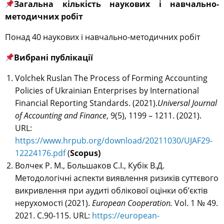
Загальна кількість наукових і навчально-
методичних робіт
Понад 40 наукових і навчально-методичних робіт
Вибрані публікації
Volchek Ruslan The Process of Forming Accounting
Policies of Ukrainian Enterprises by International
Financial Reporting Standards. (2021).
Universal Journal
of Accounting and Finance
, 9(5), 1199 – 1211. (2021).
URL:
https://www.hrpub.org/download/20211030/UJAF29-
12224176.pdf
(
Scopus)
Волчек Р. М., Большаков С.І., Кубік В.Д.
Методологічні аспекти виявлення ризиків суттєвого
викривлення при аудиті облікової оцінки об’єктів
нерухомості
(2021).
European Cooperation.
Vol. 1 № 49.
2021. С.90-115. URL:
https://european-