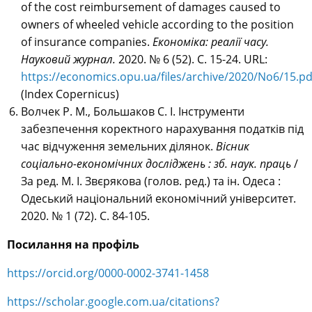
of the cost reimbursement of damages caused to
owners of wheeled vehicle according to the position
of insurance companies.
Економіка: реалії часу.
Науковий журнал.
2020. № 6 (52). С. 15-24. URL
:
https://economics.opu.ua/files/archive/2020/Nо6/15.pd
(Index Copernicus)
Волчек Р. М., Большаков С. І. Інструменти
забезпечення коректного нарахування податків під
час відчуження земельних ділянок.
Вісник
соціально-економічних досліджень : зб. наук. праць
/
За ред. М. І. Звєрякова (голов. ред.) та ін. Одеса :
Одеський національний економічний університет.
2020. № 1 (72).
С. 84-105.
Посилання на профіль
https://orcid.org/0000-0002-3741-1458
https://scholar.google.com.ua/citations?