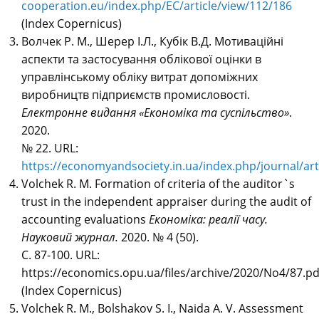
cooperation.eu/index.php/EC/article/view/112/186
(Index Copernicus)
Волчек Р. М., Шерер І.Л., Кубік В.Д. Мотиваційні
аспекти та застосування облікової оцінки в
управлінському обліку витрат допоміжних
виробництв підприємств промисловості.
Електронне видання «Економіка та суспільство»
.
2020.
№ 22.
URL:
https://economyandsociety.in.ua/index.php/journal/art
Volchek R. M. Formation of criteria of the auditor`s
trust in the independent appraiser during the audit of
accounting evaluations
Економіка: реалії часу.
Науковий журнал.
2020. № 4 (50).
С. 87-100. URL:
https://economics.opu.ua/files/archive/2020/Nо4/87.pd
(Index Copernicus)
Volchek R. M., Bolshakov S. І., Naida А. V. Assessment