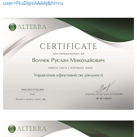
user=FtuDlpsAAAAJ&hl=ru