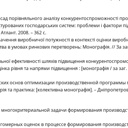
асад порівняльного аналізу конкурентоспроможності пр
руктурованих господарських систем: проблеми і фактори під
Атлант. 2008. – 362 с.
начення виробничої потужності в контексті оцінки виро
тва в умовах ринкових перетворень: Монографія. // За заг.
яльної ефективності шляхів підвищення конкурентоспроможн
а рівня та напрями підвищення : [монографія / за заг. ре
еских основ оптимизации производственной программы п
ія та практика: [колективна монографія]. – Дніпропетровс
 многокритериальной задачи формирования производстве
огомерных оценок в процессе формирования производст