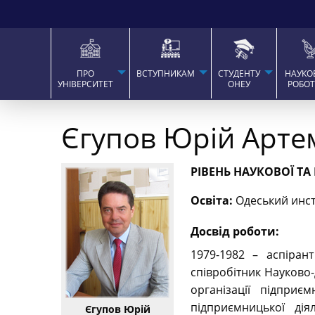
ПРО
ВСТУПНИКАМ
СТУДЕНТУ
НАУКО
УНІВЕРСИТЕТ
ОНЕУ
РОБО
Єгупов Юрій Арте
РІВЕНЬ НАУКОВОЇ ТА
Освіта:
Одеський инст
Досвід роботи:
1979-1982 – аспіран
співробітник Науково
організації підприє
підприємницької дія
Єгупов Юрій