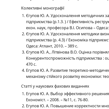
Колективні монографії
Єгупов Ю. А. Удосконалення методичних з
підприємства (р.1.3. ) / Ефективність рест
екон. наук, професора В.І. Осипова – Одеса: 
Єгупов Ю. А. Удосконалення методики виз
підприємства (р. 4.3) / Економіка підприємс
Одеса: Атлант, 2010. – 389 с.
Єгупов Ю. А., Літвінова В.О. Оцінка порівн
Конкурентоспроможність підприємства : оцінк
470 с.
Егупов Ю. А. Развитие теоретико-методич
механізму стійкого розвитку економіки: теор
Статті у наукових фахових виданнях
Егупов Ю. А. Выбор эффективного решения
Економіст. – 2008. – №11, с. 76-80.
Егупов Ю. А. Повышение корректности мн