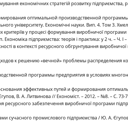
рмування економічних стратегій розвитку підприємства, ре
формирования оптимальной производственной программ
ного університету. Економічні науки. Вип. 4. Том 3. Хмель
их критеріїв у процесі формування виробничої програми 
 Економіка підприємства: теорія і практика: у 2 ч. – Ч. І – 
ості в контексті ресурсного обгрунтування виробничої п
одходов к решению «вечной» проблемы распределения косве
водственной программы предприятия в условиях многоно
 обоснования эффективных путей и формирования оптим
пов, В. А. Литвинова // Економіст. – 2012. – №8. – С. 73-7
ння ресурсного забезпечення виробничої програми підпри
и сучасного промислового підприємства / Ю. А. Єгупов 