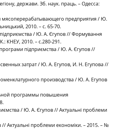
гіону, держави. Зб. наук. праць. – Одесса:
ы мясоперерабатывающего предприятия / Ю.
ницький, 2010. – с. 65-70.
підприємства / Ю. А. Єгупов // Формування
К.: КНЕУ, 2010. – с.280-291.
рограми підприємства / Ю. А. Єгупов //
нных затрат / Ю. А. Егупов, И. Н. Егупова //
менклатурного производства / Ю. А. Егупов
альной программы повышения
8.
ємства / Ю. А. Єгупов // Актуальні проблеми
// Актуальні проблеми економіки. – 2015. – №