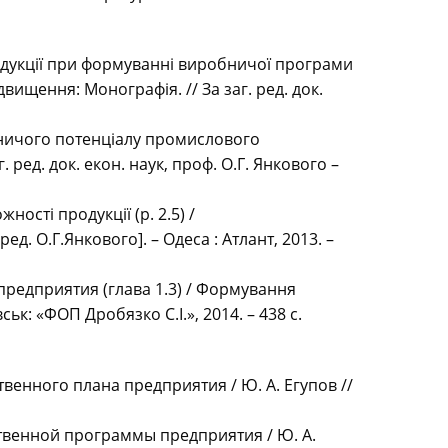
одукції при формуванні виробничої програми
вищення: Монографія. // За заг. ред. док.
бничого потенціалу промислового
 ред. док. екон. наук, проф. О.Г. Янкового –
ості продукції (р. 2.5) /
д. О.Г.Янкового]. – Одеса : Атлант, 2013. –
редприятия (глава 1.3) / Формування
ьк: «ФОП Дробязко С.І.», 2014. – 438 с.
нного плана предприятия / Ю. А. Егупов //
венной программы предприятия / Ю. А.