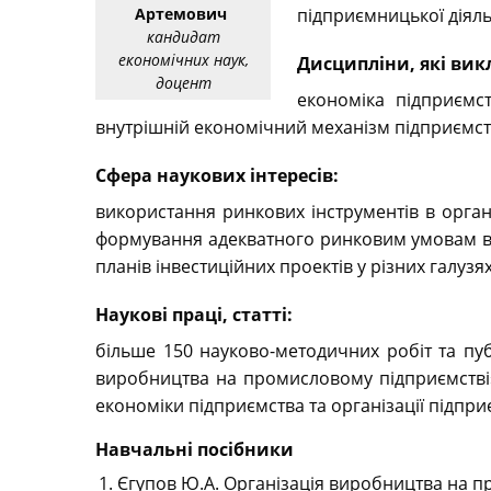
Артемович
підприємницької діяль
кандидат
економічних наук,
Дисципліни, які вик
доцент
економіка підприємст
внутрішній економічний механізм підприємст
Сфера наукових інтересів:
використання ринкових інструментів в орган
формування адекватного ринковим умовам вн
планів інвестиційних проектів у різних галуз
Наукові праці, статті:
більше 150 науково-методичних робіт та публ
виробництва на промисловому підприємстві»
економіки підприємства та організації підпри
Навчальні посібники
Єгупов Ю.А. Організація виробництва на про