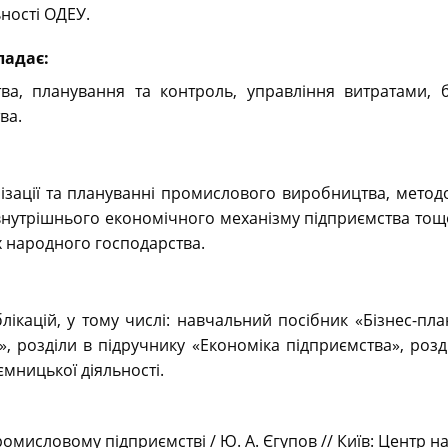
ності ОДЕУ.
ладає:
ва, планування та контроль, управління витратами, б
ва.
ізації та плануванні промислового виробництва, метод
утрішнього економічного механізму підприємства тощо.
ях народного господарства.
ікацій, у тому числі: навчальний посібник «Бізнес-пла
, розділи в підручнику «Економіка підприємства», розд
ємницької діяльності.
мисловому підприємстві / Ю. А. Єгупов // Київ: Центр нав