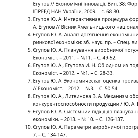
Егупов // Економічні інновації. Вип. 38: Фо
ІПРЕЕД НАН України, 2009. – с. 68-80.
Егупов Ю. А. Интерактивная процедура 
А. Егупов // Вісник Хмельницького національ
Єгупов Ю. А. Аналіз досягнення економічн
ринкової економіки: зб. наук. пр. – Спец. вип.
Єгупов Ю. А. Планування виробничої потужн
Економіст. – 2011. – №11. – С. 49-52.
Егупов Ю. А., Егупова И. Н. Об одном из п
Економіст. – 2012. – №1. – С. 28-33.
Егупов Ю. А. Экономическая оценка произ
// Економіст. – 2012. – №3. – С. 50-54.
Егупов Ю. А., Литвинова В. А. Механизм
конкурентоспособности продукции / Ю. А. Егу
Єгупов Ю. А. Системний підхід до планува
економіки. – 2013. – № 10. – С. 126-137.
Єгупов Ю. А. Параметри виробничої програм
7. – С. 134-147.