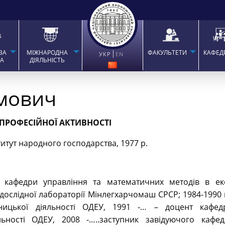
ВА
МІЖНАРОДНА
ФАКУЛЬТЕТИ
КАФЕД
УКР
EN
ТА
ДІЯЛЬНІСТЬ
мович
 ПРОФЕСІЙНОЇ АКТИВНОСТІ
итут народного господарства, 1977 р.
т кафедри управління та математичних методів в е
-дослідної лабораторії Мінлегхарчомаш СРСР; 1984-1990
мницької діяльності ОДЕУ, 1991 -… – доцент кафед
льності ОДЕУ, 2008 -…..заступник завідуючого кафед