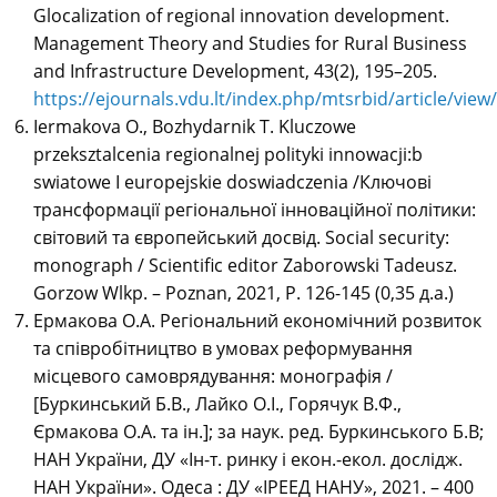
Glocalization of regional innovation development.
Management Theory and Studies for Rural Business
and Infrastructure Development, 43(2), 195–205.
https://ejournals.vdu.lt/index.php/mtsrbid/article/view
Iermakova O., Bozhydarnik T. Kluczowe
przeksztalcenia regionalnej polityki innowacji:b
swiatowe I europejskie doswiadczenia /Ключові
трансформації регіональної інноваційної політики:
світовий та європейський досвід. Social security:
monograph / Scientific editor Zaborowski Tadeusz.
Gorzow Wlkp. – Poznan, 2021, P. 126-145 (0,35 д.а.)
Ермакова О.А. Регіональний економічний розвиток
та співробітництво в умовах реформування
місцевого самоврядування: монографія /
[Буркинський Б.В., Лайко О.І., Горячук В.Ф.,
Єрмакова О.А. та ін.]; за наук. ред. Буркинського Б.В;
НАН України, ДУ «Ін-т. ринку і екон.-екол. дослідж.
НАН України». Одеса : ДУ «ІРЕЕД НАНУ», 2021. – 400