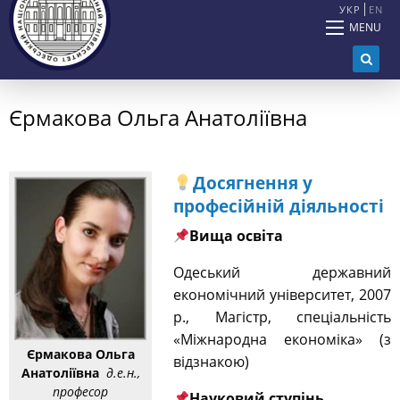
УКР
EN
MENU
Єрмакова Ольга Анатоліївна
Досягнення у
професійній діяльності
Вища освіта
Одеський державний
економічний університет, 2007
р., Магістр, спеціальність
«Міжнародна економіка» (з
Єрмакова Ольга
відзнакою)
Анатоліївна
д.е.н.,
професор
Науковий ступінь