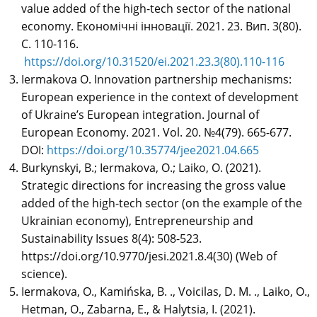
value added of the high-tech sector of the national
economy. Економічні інновації. 2021. 23. Вип. 3(80).
С. 110-116.
https://doi.org/10.31520/ei.2021.23.3(80).110-116
Iermakova O. Innovation partnership mechanisms:
European experience in the context of development
of Ukraine’s European integration. Journal of
European Economy. 2021. Vol. 20. №4(79). 665-677.
DOI:
https://doi.org/10.35774/jee2021.04.665
Burkynskyi, B.; Iermakova, O.; Laiko, O. (2021).
Strategic directions for increasing the gross value
added of the high-tech sector (on the example of the
Ukrainian economy), Entrepreneurship and
Sustainability Issues 8(4): 508-523.
https://doi.org/10.9770/jesi.2021.8.4(30) (Web of
science).
Iermakova, O., Kamińska, B. ., Voicilas, D. M. ., Laiko, O.,
Hetman, O., Zabarna, E., & Halytsia, I. (2021).