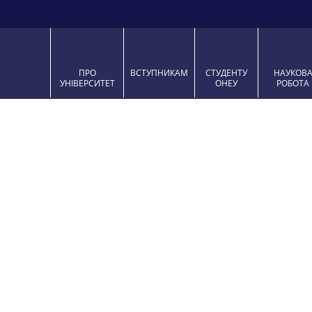
ПРО
ВСТУПНИКАМ
СТУДЕНТУ
НАУКО
УНІВЕРСИТЕТ
ОНЕУ
РОБО
Спеціаль
Назва навчальної дисц
Управління якістю та конкурентоспроможні