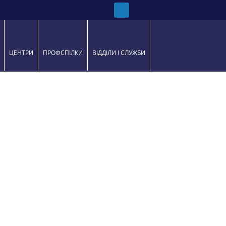
РИ
ЦЕНТРИ
ПРОФСПІЛКИ
ВІДДІЛИ І СЛУЖБИ
ІЯЛЬНІСТЬ
Навчальний контент у системі Moodle