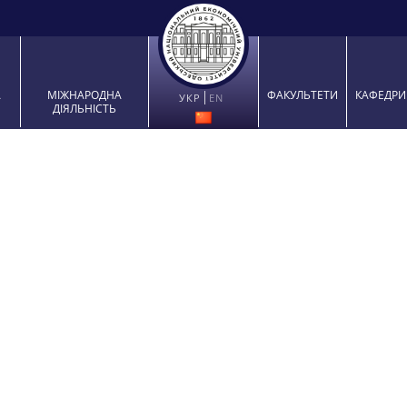
ВА
МІЖНАРОДНА
ФАКУЛЬТЕТИ
КАФЕД
УКР
EN
ТА
ДІЯЛЬНІСТЬ
ність: 076 ПІДПРИЄМНИЦТВО, ТОРГІВЛЯ ТА БІРЖОВА Д
Освітньо-професійна програма
ЕКОНОМІКА ТА СТРАТЕГІЯ РОЗВИТКУ ПІДПРИЄМСТВА
ипліни
Посилання на Силабус
Обов
’
язкові навчальні дисципліни
стю підприємства