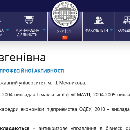
ВА
МІЖНАРОДНА
ФАКУЛЬТЕТИ
КАФЕД
УКР
EN
ТА
ДІЯЛЬНІСТЬ
вгенівна
 ПРОФЕСІЙНОЇ АКТИВНОСТІ
авний університет ім. І.І. Мечникова.
2-2004 викладач Ізмаїльської філії МАУП; 2004-2005 вик
 кафедри економіки підприємства ОДЕУ; 2010 – виклад
икладаються
– антикризове управління в бізнесі; ор