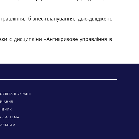
равління; бізнес-планування, дью-ділідженс
івки с дисципліни «Антикризове управління в
ОСВІТА В УКРАЇНІ
ВЧАННЯ
ВІДНИК
А СИСТЕМА
ЧАЛЬНИМ