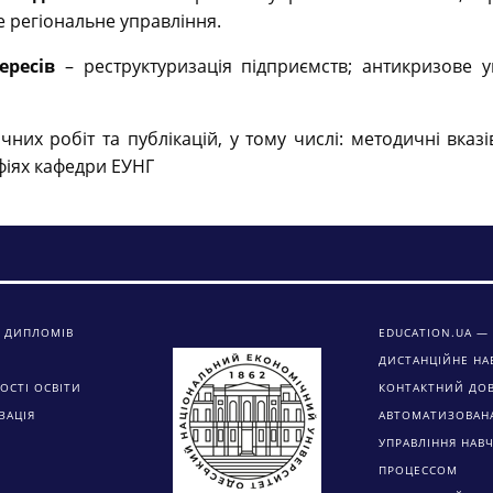
 регіональне управління.
ересів
– реструктуризація підприємств; антикризове уп
них робіт та публікацій, у тому числі: методичні вказ
афіях кафедри ЕУНГ
 ДИПЛОМІВ
EDUCATION.UA — 
ДИСТАНЦІЙНЕ НА
ОСТІ ОСВІТИ
КОНТАКТНИЙ ДО
ЗАЦІЯ
АВТОМАТИЗОВАН
УПРАВЛІННЯ НАВ
ПРОЦЕССОМ