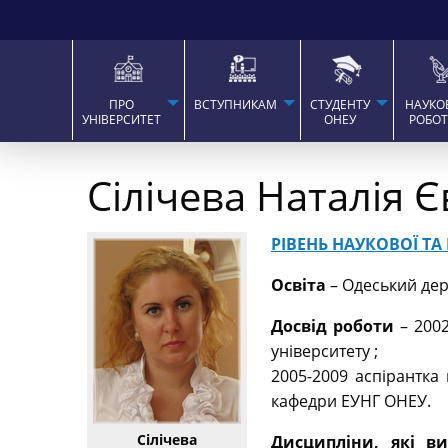
ПРО
ВСТУПНИКАМ
СТУДЕНТУ
НАУКО
УНІВЕРСИТЕТ
ОНЕУ
РОБО
Сілічева Наталія Є
РІВЕНЬ НАУКОВОЇ ТА
Освіта
– Одеський держ
Досвід роботи
– 200
університету ;
2005-2009 аспірантка
кафедри ЕУНГ ОНЕУ.
Сілічева
Дисципліни, які в