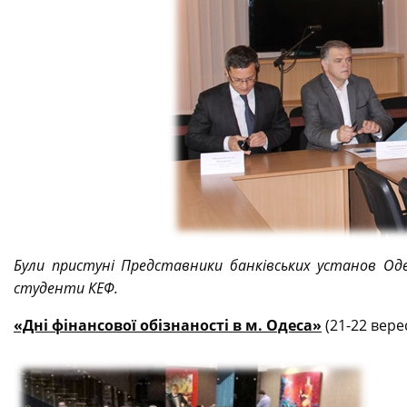
Були пристуні Представники банківських установ Оде
студенти КЕФ.
«Дні фінансової обізнаності в м. Одеса»
(21-22 верес