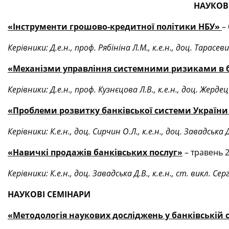
НАУКОВІ
«Інструменти грошово-кредитної політики НБУ»
–
Керівники: Д.е.н., проф. Рябініна Л.М., к.е.н., доц. Тарасе
«Механізми управління системними ризиками в б
Керівники: Д.е.н., проф. Кузнєцова Л.В., к.е.н., доц. Жердец
«Проблеми розвитку банківської системи України
Керівники: К.е.н., доц. Сирчин О.Л., к.е.н., доц. Завадська Д
«Навичкі продажів банківських послуг»
– травень 2
Керівники: К.е.н., доц. Завадська Д.В., к.е.н., ст. викл. Се
НАУКОВІ СЕМІНАРИ
«Методологія наукових досліджень у банківській 