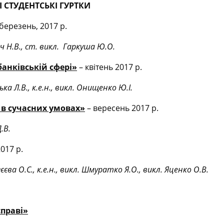
 СТУДЕНТСЬКІ ГУРТКИ
 березень, 2017 р.
вич Н.В., ст. викл. Гаркуша Ю.О.
анківській сфері»
– квітень 2017 р.
ька Л.В., к.е.н., викл. Онищенко Ю.І.
 в сучасних умовах»
– вересень 2017 р.
.В.
017 р.
ргєєва О.С., к.е.н., викл. Шмуратко Я.О., викл. Яценко О.В.
справі»