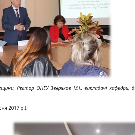
щини, Ректор ОНЕУ Звєряков М.І., викладачі кафедри, 
ня 2017 р.).