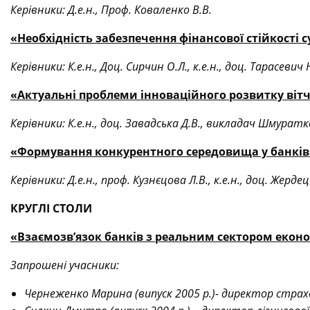
Керівники: Д.е.н., Проф. Коваленко В.В.
«Необхідність забезпечення фінансової стійкості 
Керівники: К.е.н., Доц. Сирчин О.Л., к.е.н., доц. Тарасевич 
«Актуальні проблеми інноваційного розвитку віт
Керівники: К.е.н., доц. Завадська Д.В., викладач Шмуратко
«Формування конкурентного середовища у банківс
Керівники: Д.е.н., проф. Кузнєцова Л.В., к.е.н., доц. Жердец
КРУГЛІ СТОЛИ
«Взаємозв’язок банків з реальним сектором екон
Запрошені учасники:
Чернеженко Марина (випуск 2005 р.)- директор страхо