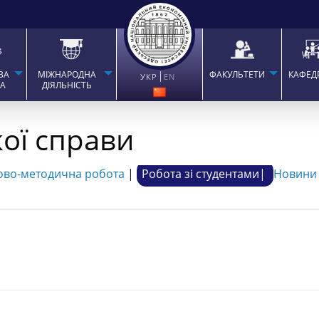
ВА
МІЖНАРОДНА
ФАКУЛЬТЕТИ
КАФЕД
УКР
EN
ТА
ДІЯЛЬНІСТЬ
ої справи
ово-методична робота
|
Робота зі студентами|
Новини