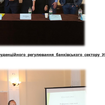
уденційного регулювання банківського сектору У