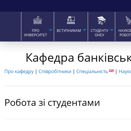
ПРО
ВСТУПНИКАМ
СТУДЕНТУ
НАУКО
УНІВЕРСИТЕТ
ОНЕУ
РОБО
Кафедра банківськ
Про кафедру
|
Співробітники
|
Спеціальність
|
Наук
Робота зі студентами