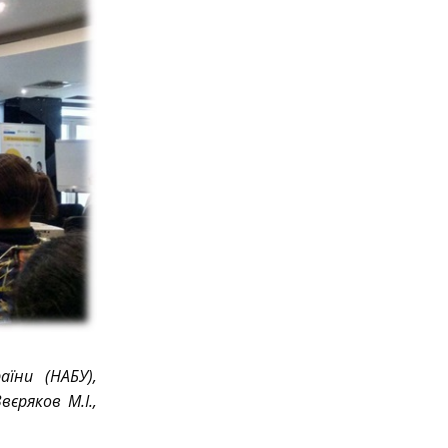
аїни (НАБУ),
єряков М.І.,