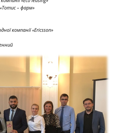
компанії «Eco leasing»
 «Тотис – фарм»
ної компанії «Ericsson»
денний