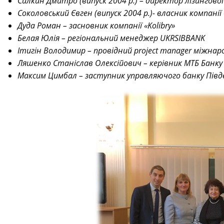
Силкин Дмитро (випуск 2004 р.) – директор лізингової 
Соколовський Євген (випуск 2004 р.)- власник компанії
Дуда Роман – засновник компанії «Kolibry»
Белая Юлія – регіональний менеджер UKRSIBBANK
Ітигін Володимир – провідний project manager міжнарод
Ляшенко Станіслав Олексійович – керівник МТБ Банку
Максим Цимбал – заступник управляючого банку Пів