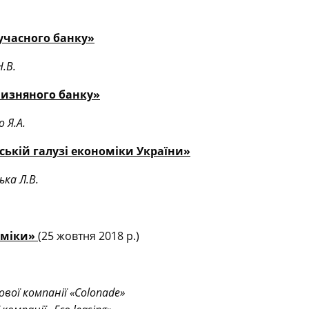
сучасного банку»
Н.В.
чизняного банку»
 Я.А.
ькій галузі економіки України»
ька Л.В.
оміки»
(25 жовтня 2018 р.)
вої компанії «Colonade»