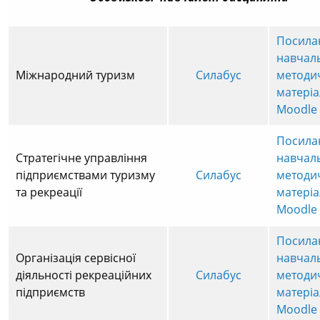
Посила
навчал
Міжнародний туризм
Силабус
методи
матеріа
Moodle
Посила
Стратегічне управління
навчал
підприємствами туризму
Силабус
методи
та рекреації
матеріа
Moodle
Посила
Організація сервісної
навчал
діяльності рекреаційних
Силабус
методи
підприємств
матеріа
Moodle