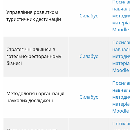
Посила
навчал
Управління розвитком
Силабус
методи
туристичних дестинацій
матеріа
Moodle
Посила
Стратегічні альянси в
навчал
готельно-ресторанному
Силабус
методи
бізнесі
матеріа
Moodle
Посила
навчал
Методологія і організація
Силабус
методи
наукових досліджень
матеріа
Moodle
Посила