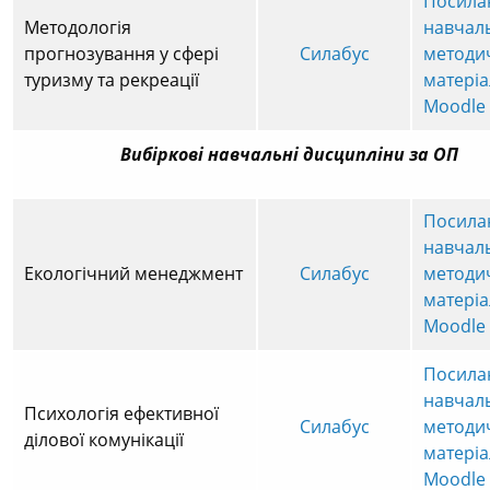
Посила
Методологія
навчал
прогнозування у сфері
Силабус
методи
туризму та рекреації
матеріа
Moodle
Вибіркові навчальні дисципліни за ОП
Посила
навчал
Екологічний менеджмент
Силабус
методи
матеріа
Moodle
Посила
навчал
Психологія ефективної
Силабус
методи
ділової комунікації
матеріа
Moodle