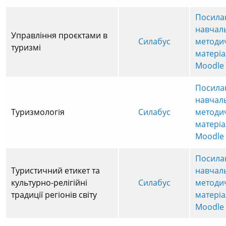
Посила
навчал
Управління проєктами в
Силабус
методи
туризмі
матеріа
Moodle
Посила
навчал
Туризмологія
Силабус
методи
матеріа
Moodle
Посила
Туристичний етикет та
навчал
культурно-релігійні
Силабус
методи
традиції регіонів світу
матеріа
Moodle