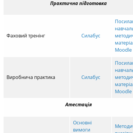
Практична підготовка
Посила
навчал
Фаховий тренінг
Силабус
методи
матеріа
Moodle
Посила
навчал
Виробнича практика
Силабус
методи
матеріа
Moodle
Атестація
Основні
Методи
вимоги