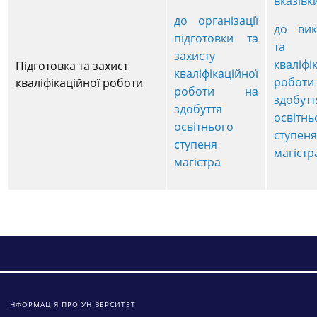
вказівк
до організації
до вик
підготовки та
та за
захисту
кваліфі
Підготовка та захист
кваліфікаційної
робо
кваліфікаційної роботи
роботи на
здобутт
здобуття
освітнь
освітнього
ступеня
ступеня
магістр
магістра
ІНФОРМАЦІЯ ПРО УНІВЕРСИТЕТ