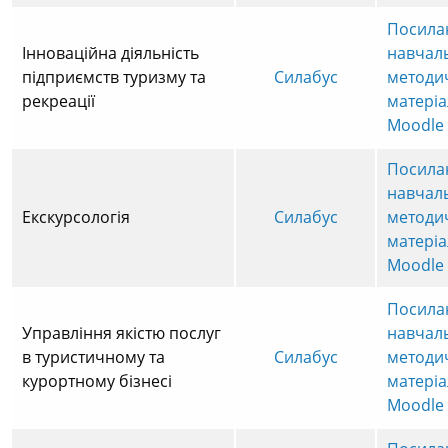
Посила
Інноваційна діяльність
навчал
підприємств туризму та
Силабус
методи
рекреації
матеріа
Moodle
Посила
навчал
Екскурсологія
Силабус
методи
матеріа
Moodle
Посила
Управління якістю послуг
навчал
в туристичному та
Силабус
методи
курортному бізнесі
матеріа
Moodle