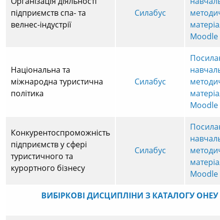
Організація діяльності
навчал
підприємств спа- та
Силабус
методи
велнес-індустрії
матеріа
Moodle
Посила
Національна та
навчал
міжнародна туристична
Силабус
методи
політика
матеріа
Moodle
Посила
Конкурентоспроможність
навчал
підприємств у сфері
Силабус
методи
туристичного та
матеріа
курортного бізнесу
Moodle
ВИБІРКОВІ ДИСЦИПЛІНИ З КАТАЛОГУ ОНЕУ