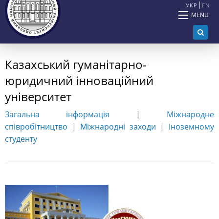
УКР
EN
MENU
Казахський гуманітарно-
юридичний інноваційний
університет
Загальна інформація
|
Міжнародне
співробітництво
|
Міжнародні заходи
|
Іноземному
студенту