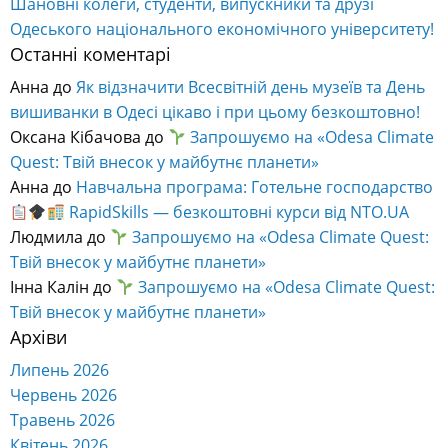
Шановні колеги, студенти, випускники та друзі
Одеського національного економічного університету!
Останні коментарі
Анна
до
Як відзначити Всесвітній день музеїв та День
вишиванки в Одесі цікаво і при цьому безкоштовно!
Оксана Кібачова
до
Запрошуємо на «Odesa Climate
Quest: Твій внесок у майбутнє планети»
Анна
до
Навчальна програма: Готельне господарство
RapidSkills — безкоштовні курси від NTO.UA
Людмила
до
Запрошуємо на «Odesa Climate Quest:
Твій внесок у майбутнє планети»
Інна Калін
до
Запрошуємо на «Odesa Climate Quest:
Твій внесок у майбутнє планети»
Архіви
Липень 2026
Червень 2026
Травень 2026
Квітень 2026