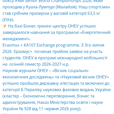
боксу IFMA Senior World Championships 2026, який
проходив у Куала-Лумпурі (Малайзія). Наш спортсмен
став срібним призером у ваговій категорії 63,5 кг
(Elite).
На базі Бізнес-тренінг-центру ОНЕУ успішно
завершилося навчання за програмою «Енергетичний
менеджмент».
Erasmus + KA107 Exchange programme. З 3го липня
2026 Еразмус+ починає прийом заявок на участь
студентів ОНЕУ в програмі міжнародної мобільності
на осінній семестр 2026-2027 н.р.
Наукові журнали ОНЕУ – «Вісник соціально-
економічних досліджень» та «Науковий вісник ОНЕУ»
успішно пройшли державну атестацію та включені до
категорії Б Переліку наукових фахових видань України
(кластер – Економічні перетворення, бізнес та
адміністрування, Наказ Міністерства освіти і науки
України № 928 від 11 червня 2026 року).