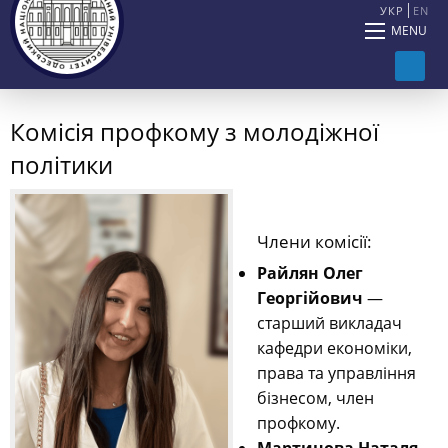
УКР
EN
MENU
Комісія профкому з молодіжної
політики
Члени комісії:
Райлян Олег
Георгійович
—
старший викладач
кафедри економіки,
права та управління
бізнесом, член
профкому.