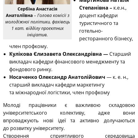
Мартинова Наталя
Степанівна –
к.е.н.,
Сербіна Анастасія
доцент кафедри
Анатоліївна
–
Голова комісії з
молодіжної політики, фахівець
туристичного та
1 кат. відділу проектних
готельно-
ініціатив.
ресторанного бізнесу,
член профкому.
Кулікова
Єлизавета Олександрівна —
Старший
викладач кафедри фінансового менеджменту та
фондового ринку.
Носаченко Олександр Анатолійович
— к. е. н.,
старший викладач кафедри маркетингу
та міжнародної логістики, член профкому
Молоді працівники є важливою складовою
університетського колективу, адже вони
впроваджують нові ідеї та активно долучаються
до розвитку університету.
Створення сприятливого середовища