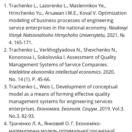
Trachenko L.,
Lazorenko L., Maslennikov Ye.,
Hrinchenko Yu., Arsawan I.W.E., Koval V.
Optimization
modeling of business processes of engineering
service enterprises in the national economy.
Naukovyi
Visnyk Natsionalnoho Hirnychoho Universytetu,
2021, №
4. 165-171.
Trachenko L., Verkhoglyadova N., Shevchenko N.,
Kononova I., Sokolovska I. Assessment of Quality
Management Systems of Service Companies.
Intelektine ekonomika intellectual economics.
2020.
No. 14 (1). P. 45-66.
Trachenko L., Weis L. Development of conceptual
model as a means of forming effective quality
management systems for engineering services
enterprises.
Економіка. Екологія. Соціум.
2019. Vol.3.
No.3. 82-93.
Траченко Л. А., Янковий О. Г. Економіко-
математична модель оптимальної організації