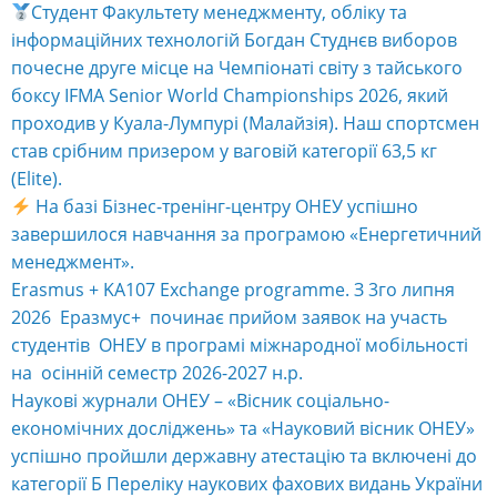
Студент Факультету менеджменту, обліку та
інформаційних технологій Богдан Студнєв виборов
почесне друге місце на Чемпіонаті світу з тайського
боксу IFMA Senior World Championships 2026, який
проходив у Куала-Лумпурі (Малайзія). Наш спортсмен
став срібним призером у ваговій категорії 63,5 кг
(Elite).
На базі Бізнес-тренінг-центру ОНЕУ успішно
завершилося навчання за програмою «Енергетичний
менеджмент».
Erasmus + KA107 Exchange programme. З 3го липня
2026 Еразмус+ починає прийом заявок на участь
студентів ОНЕУ в програмі міжнародної мобільності
на осінній семестр 2026-2027 н.р.
Наукові журнали ОНЕУ – «Вісник соціально-
економічних досліджень» та «Науковий вісник ОНЕУ»
успішно пройшли державну атестацію та включені до
категорії Б Переліку наукових фахових видань України