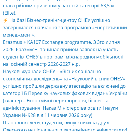
став срібним призером у ваговій категорії 63,5 кг
(Elite).
На базі Бізнес-тренінг-центру ОНЕУ успішно
завершилося навчання за програмою «Енергетичний
менеджмент».
Erasmus + KA107 Exchange programme. З 3го липня
2026 Еразмус+ починає прийом заявок на участь
студентів ОНЕУ в програмі міжнародної мобільності
на осінній семестр 2026-2027 н.р.
Наукові журнали ОНЕУ – «Вісник соціально-
економічних досліджень» та «Науковий вісник ОНЕУ»
успішно пройшли державну атестацію та включені до
категорії Б Переліку наукових фахових видань України
(кластер – Економічні перетворення, бізнес та
адміністрування, Наказ Міністерства освіти і науки
України № 928 від 11 червня 2026 року).
Шановні колеги, студенти, випускники та друзі
Одеського національного економічного університету!