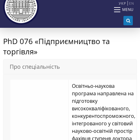
УКР
EN
MENU
PhD 076 «Підприємництво та
торгівля»
Про спеціальність
Освітньо-наукова
програма направлена на
підготовку
висококваліфікованого,
конкурентоспроможного,
інтегрованого у світовий
науково-освітній простір
фахівця ступеня доктора