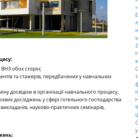
E
л
н
м
2
Н
цесу:
е
 ВНЗ обох сторін;
О
дентів та стажерів, передбачених у навчальних
т
ф
іну досвідом в організації навчального процесу,
п
кових досліджень у сфері готельного господарства
Н
 викладачів, науково-практичних семінарів,
9
Ш
О
у
жень: