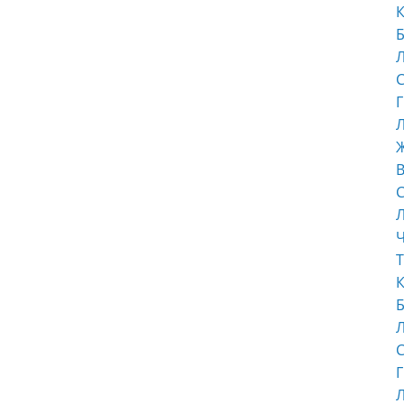
К
Б
С
Г
Л
В
С
Ч
Т
К
Б
С
Г
Л