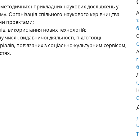
методичних і прикладних наукових досліджень у
зму. Організація спільного наукового керівництва
т
ми проектами;
тів, використання нових технологій;
О
му числі, видавничої діяльності, підготовці
C
ріалів, пов’язаних з соціально-культурним сервісом,
стях.
б
Q
І
C
Ч
Т