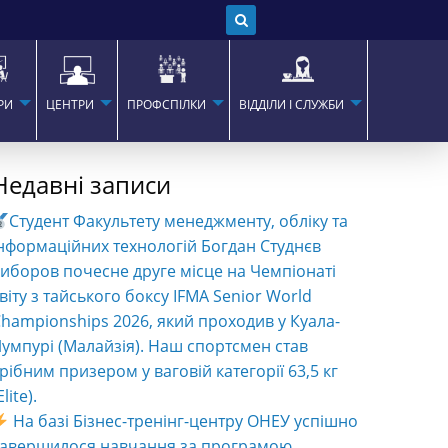
РИ
ЦЕНТРИ
ПРОФСПІЛКИ
ВІДДІЛИ І СЛУЖБИ
Недавні записи
Студент Факультету менеджменту, обліку та
нформаційних технологій Богдан Студнєв
иборов почесне друге місце на Чемпіонаті
віту з тайського боксу IFMA Senior World
hampionships 2026, який проходив у Куала-
умпурі (Малайзія). Наш спортсмен став
рібним призером у ваговій категорії 63,5 кг
Elite).
На базі Бізнес-тренінг-центру ОНЕУ успішно
завершилося навчання за програмою