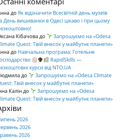
Останні коментарі
Анна
до
Як відзначити Всесвітній день музеїв
а День вишиванки в Одесі цікаво і при цьому
безкоштовно!
ксана Кібачова
до
Запрошуємо на «Odesa
limate Quest: Твій внесок у майбутнє планети»
Анна
до
Навчальна програма: Готельне
господарство
RapidSkills —
езкоштовні курси від NTO.UA
Людмила
до
Запрошуємо на «Odesa Climate
uest: Твій внесок у майбутнє планети»
нна Калін
до
Запрошуємо на «Odesa
limate Quest: Твій внесок у майбутнє планети»
Архіви
Липень 2026
ервень 2026
равень 2026