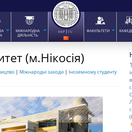
ВА
МІЖНАРОДНА
ФАКУЛЬТЕТИ
КАФЕД
УКР
EN
ТА
ДІЯЛЬНІСТЬ
тет (м.Нікосія)
ництво
|
Міжнародні заходи
|
Іноземному студенту
і
в
с
C
Л
с
(