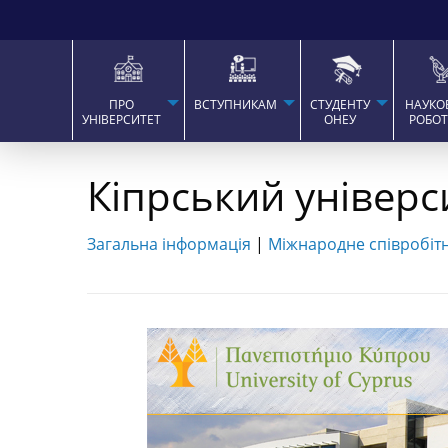
ПРО
ВСТУПНИКАМ
СТУДЕНТУ
НАУКО
УНІВЕРСИТЕТ
ОНЕУ
РОБО
Кіпрський універси
Загальна інформація
|
Міжнародне співробіт