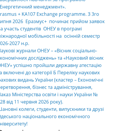
«Енергетичний менеджмент».
rasmus + KA107 Exchange programme. З 3го
ипня 2026 Еразмус+ починає прийом заявок
а участь студентів ОНЕУ в програмі
іжнародної мобільності на осінній семестр
026-2027 н.р.
аукові журнали ОНЕУ – «Вісник соціально-
кономічних досліджень» та «Науковий вісник
НЕУ» успішно пройшли державну атестацію
а включені до категорії Б Переліку наукових
ахових видань України (кластер – Економічні
еретворення, бізнес та адміністрування,
аказ Міністерства освіти і науки України №
28 від 11 червня 2026 року).
ановні колеги, студенти, випускники та друзі
деського національного економічного
ніверситету!