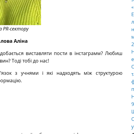
E
л
а PR-сектору
н
м
алова Аліна
2
Н
добається виставляти пости в інстаграмм? Любиш
е
ин? Тоді тобі до нас!
О
в’язок з учнями і які надходять між структурою
т
формацію.
ф
п
Н
9
Ш
О
у