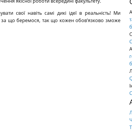
чення якісної роботи всередині факультету.
ати свої навіть самі дикі ідеї в реальність! Ми
т
у, за що беремося, так що кожен обов’язково зможе
О
C
б
Q
І
C
Ч
Т