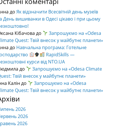
Останні коментарі
Анна
до
Як відзначити Всесвітній день музеїв
а День вишиванки в Одесі цікаво і при цьому
безкоштовно!
ксана Кібачова
до
Запрошуємо на «Odesa
limate Quest: Твій внесок у майбутнє планети»
Анна
до
Навчальна програма: Готельне
господарство
RapidSkills —
езкоштовні курси від NTO.UA
Людмила
до
Запрошуємо на «Odesa Climate
uest: Твій внесок у майбутнє планети»
нна Калін
до
Запрошуємо на «Odesa
limate Quest: Твій внесок у майбутнє планети»
Архіви
Липень 2026
ервень 2026
равень 2026