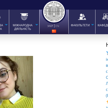
ВА
МІЖНАРОДНА
ФАКУЛЬТЕТИ
КАФЕД
УКР
EN
ТА
ДІЯЛЬНІСТЬ
і
в
с
C
Л
с
(