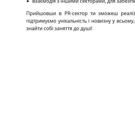
взаємодія з іншими секторами, для забезпе
Прийшовши в PR-сектор ти зможеш реалізув
підтримуємо унікальність і новизну у всьом
знайти собі заняття до душі!