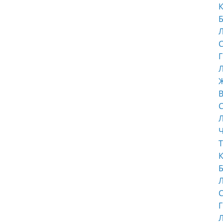
К
Б
С
Г
Л
В
С
Ч
Т
К
Б
С
Г
Л