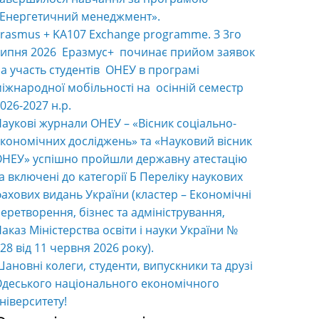
«Енергетичний менеджмент».
rasmus + KA107 Exchange programme. З 3го
ипня 2026 Еразмус+ починає прийом заявок
а участь студентів ОНЕУ в програмі
іжнародної мобільності на осінній семестр
026-2027 н.р.
аукові журнали ОНЕУ – «Вісник соціально-
кономічних досліджень» та «Науковий вісник
НЕУ» успішно пройшли державну атестацію
а включені до категорії Б Переліку наукових
ахових видань України (кластер – Економічні
еретворення, бізнес та адміністрування,
аказ Міністерства освіти і науки України №
28 від 11 червня 2026 року).
ановні колеги, студенти, випускники та друзі
деського національного економічного
ніверситету!