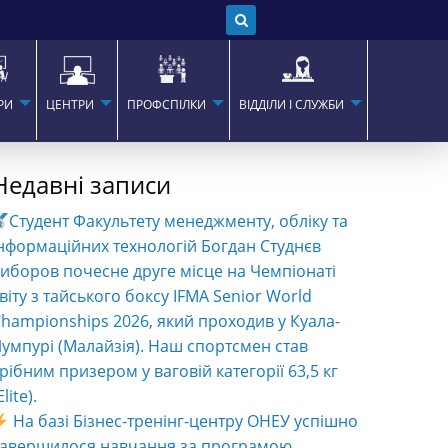
РИ
ЦЕНТРИ
ПРОФСПІЛКИ
ВІДДІЛИ І СЛУЖБИ
Недавні записи
Студент Факультету менеджменту, обліку та
нформаційних технологій Богдан Студнєв
иборов почесне друге місце на Чемпіонаті
віту з тайського боксу IFMA Senior World
hampionships 2026, який проходив у Куала-
умпурі (Малайзія). Наш спортсмен став
рібним призером у ваговій категорії 63,5 кг
Elite).
На базі Бізнес-тренінг-центру ОНЕУ успішно
завершилося навчання за програмою