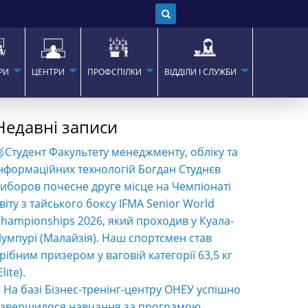
РИ
ЦЕНТРИ
ПРОФСПІЛКИ
ВІДДІЛИ І СЛУЖБИ
Недавні записи
Студент Факультету менеджменту, обліку та
нформаційних технологій Богдан Студнєв
иборов почесне друге місце на Чемпіонаті
віту з тайського боксу IFMA Senior World
hampionships 2026, який проходив у Куала-
умпурі (Малайзія). Наш спортсмен став
рібним призером у ваговій категорії 63,5 кг
Elite).
️ На базі Бізнес-тренінг-центру ОНЕУ успішно
завершилося навчання за програмою