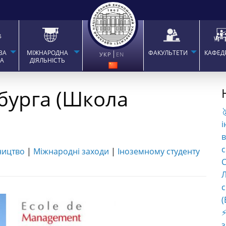
ВА
МІЖНАРОДНА
ФАКУЛЬТЕТИ
КАФЕД
УКР
EN
ТА
ДІЯЛЬНІСТЬ
бурга (Школа

і
в
с
ництво
|
Міжнародні заходи
|
Іноземному студенту
C
Л
с
(
⚡