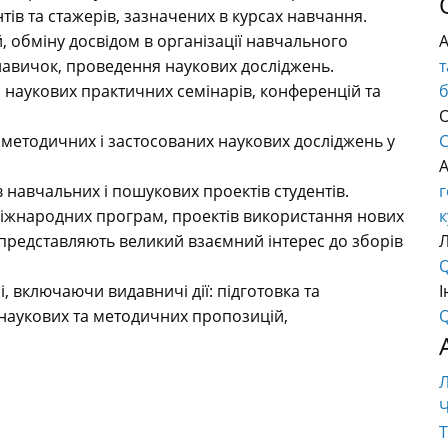
нтів та стажерів, зазначених в курсах навчання.
 обміну досвідом в організації навчального
навичок, проведення наукових досліджень.
т
 наукових практичних семінарів, конференцій та
О
методичних і застосованих наукових досліджень у
C
 навчальних і пошукових проектів студентів.
г
міжнародних програм, проектів використання нових
к
кі представляють великий взаємний інтерес до зборів
Q
і, включаючи видавничі дії: підготовка та
І
 наукових та методичних пропозицій,
Q
Ч
Т