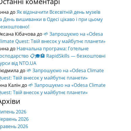
Останні коментарі
Анна
до
Як відзначити Всесвітній день музеїв
а День вишиванки в Одесі цікаво і при цьому
безкоштовно!
ксана Кібачова
до
🌱 Запрошуємо на «Odesa
limate Quest: Твій внесок у майбутнє планети»
Анна
до
Навчальна програма: Готельне
осподарство 📋🎓🏨 RapidSkills — безкоштовні
урси від NTO.UA
Людмила
до
🌱 Запрошуємо на «Odesa Climate
uest: Твій внесок у майбутнє планети»
нна Калін
до
🌱 Запрошуємо на «Odesa Climate
uest: Твій внесок у майбутнє планети»
Архіви
Липень 2026
ервень 2026
равень 2026