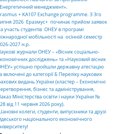
«Енергетичний менеджмент».
rasmus + KA107 Exchange programme. З 3го
ипня 2026 Еразмус+ починає прийом заявок
а участь студентів ОНЕУ в програмі
іжнародної мобільності на осінній семестр
026-2027 н.р.
аукові журнали ОНЕУ – «Вісник соціально-
кономічних досліджень» та «Науковий вісник
НЕУ» успішно пройшли державну атестацію
а включені до категорії Б Переліку наукових
ахових видань України (кластер – Економічні
еретворення, бізнес та адміністрування,
аказ Міністерства освіти і науки України №
28 від 11 червня 2026 року).
ановні колеги, студенти, випускники та друзі
деського національного економічного
ніверситету!