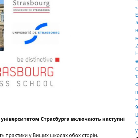
E
л
н
м
2
Н
е
О
т
ф
п
Н
9
Ш
 університетом Страсбурга включають наступні
О
у
ь практики у Вищих школах обох сторін.