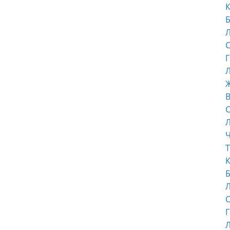
К
Б
С
Г
Л
В
С
Ч
Т
К
Б
С
Г
Л