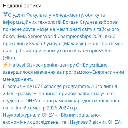
Недавні записи
Студент Факультету менеджменту, обліку та
інформаційних технологій Богдан Студнєв виборов
почесне друге місце на Чемпіонаті світу з тайського
боксу IFMA Senior World Championships 2026, який
проходив у Куала-Лумпурі (Малайзія). Наш спортсмен
став срібним призером у ваговій категорії 63,5 кг
(Elite).
На базі Бізнес-тренінг-центру ОНЕУ успішно
завершилося навчання за програмою «Енергетичний
менеджмент».
Erasmus + KA107 Exchange programme. З 3го липня
2026 Еразмус+ починає прийом заявок на участь
студентів ОНЕУ в програмі міжнародної мобільності
на осінній семестр 2026-2027 н.р.
Наукові журнали ОНЕУ – «Вісник соціально-
економічних досліджень» та «Науковий вісник ОНЕУ»