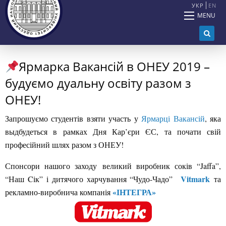
УКР
EN
MENU
Ярмарка Вакансій в ОНЕУ 2019 –
будуємо дуальну освіту разом з
ОНЕУ!
Запрошуємо студентів взяти участь у
Ярмарці Вакансій
, яка
выдбудеться в рамках Дня Кар’єри ЄС, та почати свій
професійний шлях разом з ОНЕУ!
Спонсори нашого заходу великий виробник соків “Jaffa”,
Vitmark
“Наш Cік” і дитячого харчування “Чудо-Чадо”
та
«ІНТЕГРА»
р
екламно-виробнича компанія