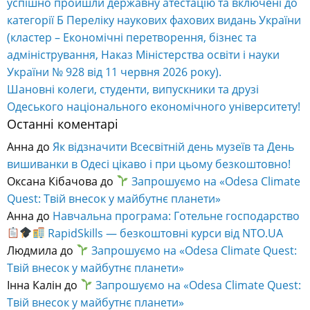
успішно пройшли державну атестацію та включені до
категорії Б Переліку наукових фахових видань України
(кластер – Економічні перетворення, бізнес та
адміністрування, Наказ Міністерства освіти і науки
України № 928 від 11 червня 2026 року).
Шановні колеги, студенти, випускники та друзі
Одеського національного економічного університету!
Останні коментарі
Анна
до
Як відзначити Всесвітній день музеїв та День
вишиванки в Одесі цікаво і при цьому безкоштовно!
Оксана Кібачова
до
Запрошуємо на «Odesa Climate
Quest: Твій внесок у майбутнє планети»
Анна
до
Навчальна програма: Готельне господарство
RapidSkills — безкоштовні курси від NTO.UA
Людмила
до
Запрошуємо на «Odesa Climate Quest:
Твій внесок у майбутнє планети»
Інна Калін
до
Запрошуємо на «Odesa Climate Quest:
Твій внесок у майбутнє планети»