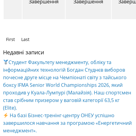
вишиванки в Одесі цікаво і при цьому безкоштовно!
Оксана Кібачова
до
Запрошуємо на «Odesa Climate
Quest: Твій внесок у майбутнє планети»
Анна
до
Навчальна програма: Готельне господарство
RapidSkills — безкоштовні курси від NTO.UA
Людмила
до
Запрошуємо на «Odesa Climate Quest:
Твій внесок у майбутнє планети»
Інна Калін
до
Запрошуємо на «Odesa Climate Quest:
Твій внесок у майбутнє планети»
Архіви
Липень 2026
Червень 2026
Травень 2026
Квітень 2026
Березень 2026
Лютий 2026
Січень 2026
Грудень 2025