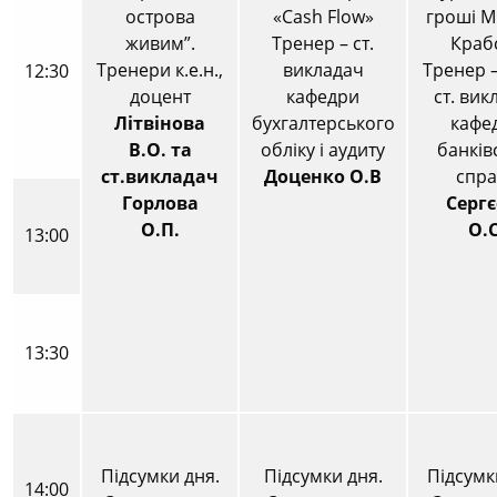
завершилося навчання за програмою «Енергетичний
менеджмент».
Erasmus + KA107 Exchange programme. З 3го липня
2026 Еразмус+ починає прийом заявок на участь
студентів ОНЕУ в програмі міжнародної мобільності
на осінній семестр 2026-2027 н.р.
Наукові журнали ОНЕУ – «Вісник соціально-
економічних досліджень» та «Науковий вісник ОНЕУ»
успішно пройшли державну атестацію та включені до
категорії Б Переліку наукових фахових видань України
(кластер – Економічні перетворення, бізнес та
адміністрування, Наказ Міністерства освіти і науки
України № 928 від 11 червня 2026 року).
Шановні колеги, студенти, випускники та друзі
Одеського національного економічного університету!
Останні коментарі
Анна
до
Як відзначити Всесвітній день музеїв та День