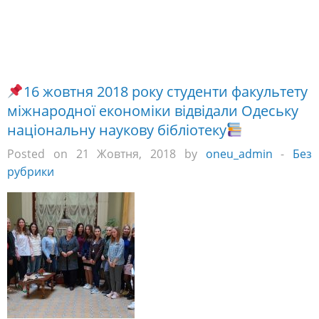
рубрики
16 жовтня 2018 року
студенти факультету
міжнародної економіки відвідали Одеську
національну наукову бібліотеку. В рамках екскурсії
дізналися про історію та надбання бібліотеки, завітали
до читальної зали, відділу мистецтв, правового
відділу, Window on America Center.
Студенти отримали читацькі квитки, дізналися про
можливість долучитися до розмовного клубу з