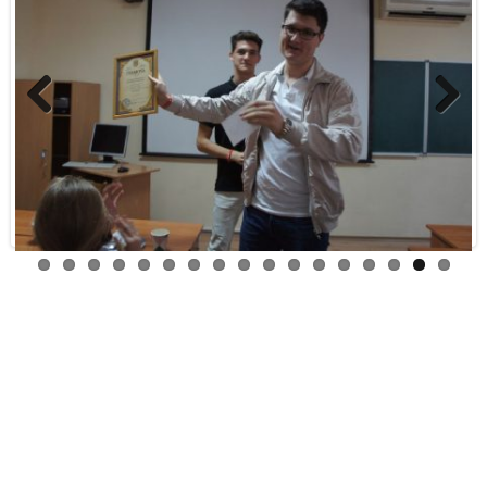
Previous
Next
16 жовтня 2018 року студенти факультету
міжнародної економіки відвідали Одеську
національну наукову бібліотеку
Posted on 21 Жовтня, 2018 by
oneu_admin
-
Без