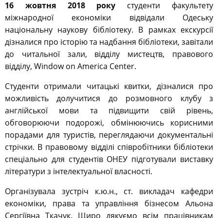
англійської мови та підвищити свій рівень,
обговорюючи подорожі, обмінюючись корисними
порадами для туристів, переглядаючи документальні
стрічки. В правовому відділі співробітники бібліотеки
спеціально для студентів ОНЕУ підготували виставку
літератури з інтелектуальної власності.
Організувала зустріч к.ю.н., ст. викладач кафедри
економіки, права та управління бізнесом Альона
Сергіївна Ткачук. Щиро дякуємо всім працівникам
Одеської національної наукової бібліотеки за теплий
прийом, цікаву екскурсію та високий професіоналізм!