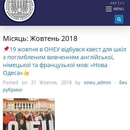
УКР
EN
MENU
Місяць:
Жовтень 2018
19 жовтня в ОНЕУ відбувся квест для шкіл
з поглибленим вивченням англійської,
німецької та французької мов: «Нова
Одеса»
Posted on 21 Жовтня, 2018 by
oneu_admin
-
Без
рубрики