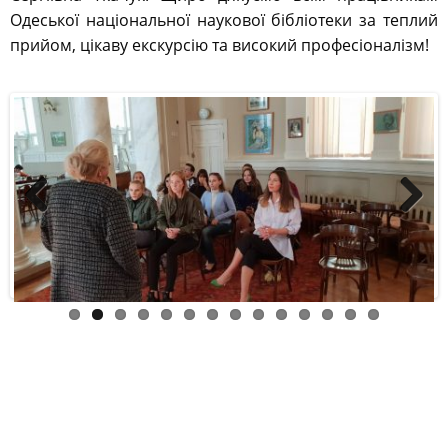
Previous
Next
SCHOOL WEEK в ОНЕУ- освітній проект з
економічним напрямом інтерактивного
навчання для школярів (9,10,11 класи
навчання) України
Posted on 18 Жовтня, 2018 by
oneu_admin
-
Без
рубрики