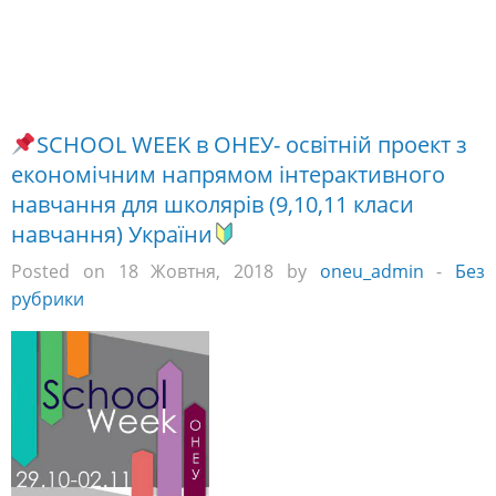
спеціальностей та познайомтесь з
майбутньою спеціальністю!
Дата проведення:
29.10-2.11.2018 (з 10:00-14:00)
Місце проведення:
м. Одеса, вул. Преображенська, 8 (Головний корпус
ОНЕУ)
Реєстрація на School Week
Чекаємо на Вас!