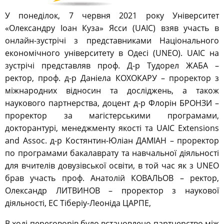
У понеділок, 7 червня 2021 року Університет
«Олександру Іоан Куза» Ясси (UAIC) взяв участь в
онлайн-зустрічі з представниками Національного
економічного університету в Одесі (UNEO). UAIC на
зустрічі представляв проф. Д-р Тудорел ЖАБА –
ректор, проф. д-р Даніела КОХОКАРУ – проректор з
міжнародних відносин та досліджень, а також
наукового партнерства, доцент д-р Флорін БРОНЗИ –
проректор за магістерськими програмами,
докторантурі, менеджменту якості та UAIC Extensions
and Assoc. д-р Костянтин-Юліан ДАМІАН – проректор
по програмами бакалаврату та навчальної діяльності
для вчителів довузівської освіти, в той час як з UNEO
брав участь проф. Анатолій КОВАЛЬОВ – ректор,
Олександр ЛИТВИНОВ – проректор з наукової
діяльності, ЕС Тіберіу-Леоніда ЦАРПЕ,
В ході переговорів було встановлено партнерство між