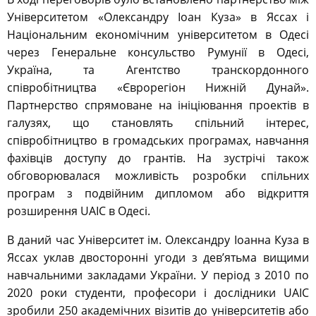
Університетом «Олександру Іоан Куза» в Яссах і
Національним економічним університетом в Одесі
через Генеральне консульство Румунії в Одесі,
Україна, та Агентство транскордонного
співробітництва «Єврорегіон Нижній Дунай».
Партнерство спрямоване на ініціювання проектів в
галузях, що становлять спільний інтерес,
співробітництво в громадських програмах, навчання
фахівців доступу до грантів. На зустрічі також
обговорювалася можливість розробки спільних
програм з подвійним дипломом або відкриття
розширення UAIC в Одесі.
В даний час Університет ім. Олександру Іоанна Куза в
Яссах уклав двосторонні угоди з дев’ятьма вищими
навчальними закладами України. У період з 2010 по
2020 роки студенти, професори і дослідники UAIC
зробили 250 академічних візитів до університетів або