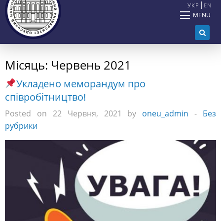
УКР
EN
MENU
Місяць:
Червень 2021
Укладено меморандум про
співробітництво!
Posted on 22 Червня, 2021 by
oneu_admin
-
Без
рубрики