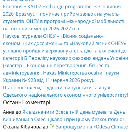
Erasmus + KA107 Exchange programme. З 3го липня
2026 Еразмус+ починає прийом заявок на участь
студентів ОНЕУ в програмі міжнародної мобільності
на осінній семестр 2026-2027 н.р.
Наукові журнали ОНЕУ – «Вісник соціально-
економічних досліджень» та «Науковий вісник ОНЕУ»
успішно пройшли державну атестацію та включені до
категорії Б Переліку наукових фахових видань України
(кластер – Економічні перетворення, бізнес та
адміністрування, Наказ Міністерства освіти і науки
України № 928 від 11 червня 2026 року).
Шановні колеги, студенти, випускники та друзі
Одеського національного економічного університету!
Останні коментарі
Анна
до
Як відзначити Всесвітній день музеїв та День
вишиванки в Одесі цікаво і при цьому безкоштовно!
Оксана Кібачова
до
Запрошуємо на «Odesa Climate