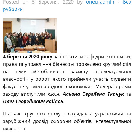
Posted on 5 Березня, 2020 by
oneu_admin
-
Без
рубрики
4 березня 2020 року
за ініціативи кафедри економіки,
права та управління бізнесом проведено круглий стіл
на тему «Особливості захисту інтелектуальної
власності», у роботі якого прийняли участь студенти
факультету міжнародної економіки. Модераторами
заходу виступили
к.ю.н.
Альона Сергіївна Ткачук
та
Олег Георгійович Райлян.
Під час круглого столу розглядався український та
зарубіжний досвід охорони об’єктів інтелектуальної
власності.