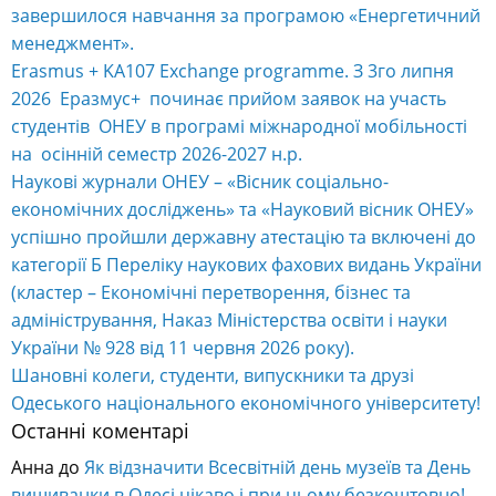
Erasmus + KA107 Exchange programme. З 3го липня
2026 Еразмус+ починає прийом заявок на участь
студентів ОНЕУ в програмі міжнародної мобільності
на осінній семестр 2026-2027 н.р.
Наукові журнали ОНЕУ – «Вісник соціально-
економічних досліджень» та «Науковий вісник ОНЕУ»
успішно пройшли державну атестацію та включені до
категорії Б Переліку наукових фахових видань України
(кластер – Економічні перетворення, бізнес та
адміністрування, Наказ Міністерства освіти і науки
України № 928 від 11 червня 2026 року).
Шановні колеги, студенти, випускники та друзі
Одеського національного економічного університету!
Останні коментарі
Анна
до
Як відзначити Всесвітній день музеїв та День
вишиванки в Одесі цікаво і при цьому безкоштовно!
Оксана Кібачова
до
Запрошуємо на «Odesa Climate
Quest: Твій внесок у майбутнє планети»