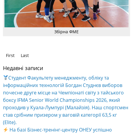
Збірна ФМЕ
First
Last
Недавні записи
Студент Факультету менеджменту, обліку та
інформаційних технологій Богдан Студнєв виборов
почесне друге місце на Чемпіонаті світу з тайського
боксу IFMA Senior World Championships 2026, який
проходив у Куала-Лумпурі (Малайзія). Наш спортсмен
став срібним призером у ваговій категорії 63,5 кг
(Elite).
На базі Бізнес-тренінг-центру ОНЕУ успішно
завершилося навчання за програмою «Енергетичний
менеджмент».