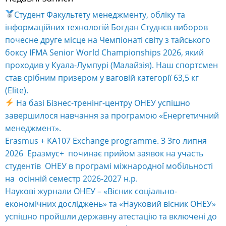
Студент Факультету менеджменту, обліку та
інформаційних технологій Богдан Студнєв виборов
почесне друге місце на Чемпіонаті світу з тайського
боксу IFMA Senior World Championships 2026, який
проходив у Куала-Лумпурі (Малайзія). Наш спортсмен
став срібним призером у ваговій категорії 63,5 кг
(Elite).
На базі Бізнес-тренінг-центру ОНЕУ успішно
завершилося навчання за програмою «Енергетичний
менеджмент».
Erasmus + KA107 Exchange programme. З 3го липня
2026 Еразмус+ починає прийом заявок на участь
студентів ОНЕУ в програмі міжнародної мобільності
на осінній семестр 2026-2027 н.р.
Наукові журнали ОНЕУ – «Вісник соціально-
економічних досліджень» та «Науковий вісник ОНЕУ»
успішно пройшли державну атестацію та включені до
категорії Б Переліку наукових фахових видань України