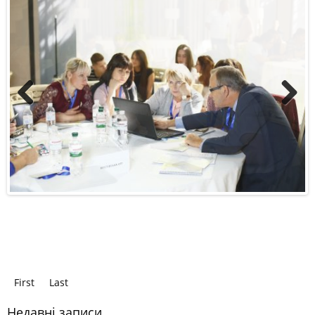
Previous
Next
First
Last
Недавні записи