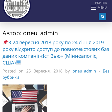
УКР
EN
MENU
Автор:
oneu_admin
З 24 вересня 2018 року по 24 січня 2019
року відкрито доступ до повнотекстових баз
даних компанії «Іст Вью» (Міннеаполіс,
США)
Posted on 25 Вересня, 2018 by
oneu_admin
-
Без
рубрики