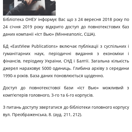
Бібліотека ОНЕУ інформує Вас що з 24 вересня 2018 року по
24 січня 2019 року відкрито доступ до повнотекстових баз
даних компанії «Іст Вью» (Міннеаполіс, США).
БД «EastView Publications» включає публікації з суспільних і
гуманітарних наук, періодичні видання з економіки і
фінансів, періодику України, СНД і Балтії. Загальна кількість
джерел нараховує 5000 одиниць. Глибина архіву з середини
1990-х років. База даних поновлюється щоденно.
Доступ до повнотекстової бази «Іст Вью» можливий з
комп’ютерів головного, 3-го та 6-го корпусів.
З питань доступу звертатися до бібліотеки головного корпусу
вул. Преображенська, 8. (ауд. 211, 212).