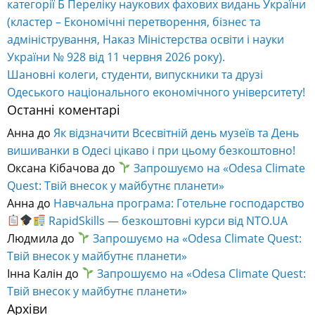
(кластер – Економічні перетворення, бізнес та
адміністрування, Наказ Міністерства освіти і науки
України № 928 від 11 червня 2026 року).
Шановні колеги, студенти, випускники та друзі
Одеського національного економічного університету!
Останні коментарі
Анна
до
Як відзначити Всесвітній день музеїв та День
вишиванки в Одесі цікаво і при цьому безкоштовно!
Оксана Кібачова
до
Запрошуємо на «Odesa Climate
Quest: Твій внесок у майбутнє планети»
Анна
до
Навчальна програма: Готельне господарство
RapidSkills — безкоштовні курси від NTO.UA
Людмила
до
Запрошуємо на «Odesa Climate Quest:
Твій внесок у майбутнє планети»
Інна Калін
до
Запрошуємо на «Odesa Climate Quest:
Твій внесок у майбутнє планети»
Архіви