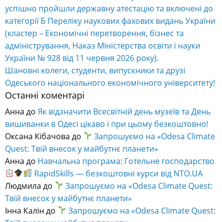
успішно пройшли державну атестацію та включені до
категорії Б Переліку наукових фахових видань України
(кластер – Економічні перетворення, бізнес та
адміністрування, Наказ Міністерства освіти і науки
України № 928 від 11 червня 2026 року).
Шановні колеги, студенти, випускники та друзі
Одеського національного економічного університету!
Останні коментарі
Анна
до
Як відзначити Всесвітній день музеїв та День
вишиванки в Одесі цікаво і при цьому безкоштовно!
Оксана Кібачова
до
Запрошуємо на «Odesa Climate
Quest: Твій внесок у майбутнє планети»
Анна
до
Навчальна програма: Готельне господарство
RapidSkills — безкоштовні курси від NTO.UA
Людмила
до
Запрошуємо на «Odesa Climate Quest:
Твій внесок у майбутнє планети»
Інна Калін
до
Запрошуємо на «Odesa Climate Quest: