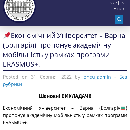
УКР
EN
MENU
Економічний Університет – Варна
(Болгарія) пропонує академічну
мобільність у рамках програми
ERASMUS+.
Posted on 31 Серпня, 2022 by
oneu_admin
-
Без
рубрики
Шановні ВИКЛАДАЧІ!
Економічний Університет – Варна (Болгарія
)
пропонує академічну мобільність у рамках програми
ERASMUS+.