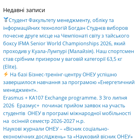
Недавні записи
Alternative:
Студент Факультету менеджменту, обліку та
інформаційних технологій Богдан Студнєв виборов
почесне друге місце на Чемпіонаті світу з тайського
боксу IFMA Senior World Championships 2026, який
проходив у Куала-Лумпурі (Малайзія). Наш спортсмен
став срібним призером у ваговій категорії 63,5 кг
(Elite).
На базі Бізнес-тренінг-центру ОНЕУ успішно
завершилося навчання за програмою «Енергетичний
менеджмент».
Erasmus + KA107 Exchange programme. З 3го липня
2026 Еразмус+ починає прийом заявок на участь
студентів ОНЕУ в програмі міжнародної мобільності
на осінній семестр 2026-2027 н.р.
Наукові журнали ОНЕУ – «Вісник соціально-
економічних досліджень» та «Науковий вісник ОНЕУ»