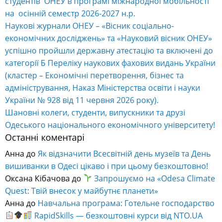
студентів ОНЕУ в програмі міжнародної мобільності
на осінній семестр 2026-2027 н.р.
Наукові журнали ОНЕУ – «Вісник соціально-
економічних досліджень» та «Науковий вісник ОНЕУ»
успішно пройшли державну атестацію та включені до
категорії Б Переліку наукових фахових видань України
(кластер – Економічні перетворення, бізнес та
адміністрування, Наказ Міністерства освіти і науки
України № 928 від 11 червня 2026 року).
Шановні колеги, студенти, випускники та друзі
Одеського національного економічного університету!
Останні коментарі
Анна
до
Як відзначити Всесвітній день музеїв та День
вишиванки в Одесі цікаво і при цьому безкоштовно!
Оксана Кібачова
до
Запрошуємо на «Odesa Climate
Quest: Твій внесок у майбутнє планети»
Анна
до
Навчальна програма: Готельне господарство
RapidSkills — безкоштовні курси від NTO.UA