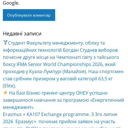
Google.
Недавні записи
Alternative:
Студент Факультету менеджменту, обліку та
інформаційних технологій Богдан Студнєв виборов
почесне друге місце на Чемпіонаті світу з тайського
боксу IFMA Senior World Championships 2026, який
проходив у Куала-Лумпурі (Малайзія). Наш спортсмен
став срібним призером у ваговій категорії 63,5 кг
(Elite).
На базі Бізнес-тренінг-центру ОНЕУ успішно
завершилося навчання за програмою «Енергетичний
менеджмент».
Erasmus + KA107 Exchange programme. З 3го липня
2026 Еразмус+ починає прийом заявок на участь