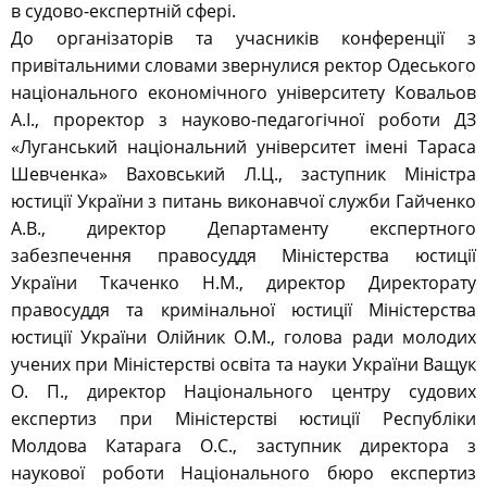
в судово-експертній сфері.
До організаторів та учасників конференції з
привітальними словами звернулися ректор Одеського
національного економічного університету Ковальов
А.І., проректор з науково-педагогічної роботи ДЗ
«Луганський національний університет імені Тараса
Шевченка» Ваховський Л.Ц., заступник Міністра
юстиції України з питань виконавчої служби Гайченко
А.В., директор Департаменту експертного
забезпечення правосуддя Міністерства юстиції
України Ткаченко Н.М., директор Директорату
правосуддя та кримінальної юстиції Міністерства
юстиції України Олійник О.М., голова ради молодих
учених при Міністерстві освіта та науки України Ващук
О. П., директор Національного центру судових
експертиз при Міністерстві юстиції Республіки
Молдова Катарага О.С., заступник директора з
наукової роботи Національного бюро експертиз