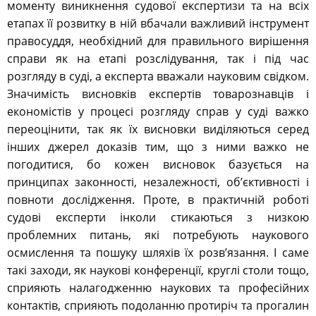
моменту виникнення судової експертизи та на всіх
етапах її розвитку в ній вбачали важливий інструмент
правосуддя, необхідний для правильного вирішення
справи як на етапі розслідування, так і під час
розгляду в суді, а експерта вважали науковим свідком.
Значимість висновків експертів товарознавців і
економістів у процесі розгляду справ у суді важко
переоцінити, так як їх висновки виділяються серед
інших джерел доказів тим, що з ними важко не
погодитися, бо кожен висновок базується на
принципах законності, незалежності, об’єктивності і
повноти дослідження. Проте, в практичній роботі
судові експерти інколи стикаються з низкою
проблемних питань, які потребують наукового
осмислення та пошуку шляхів їх розв’язання. І саме
такі заходи, як наукові конференції, круглі столи тощо,
сприяють налагодженню наукових та професійних
контактів, сприяють подоланню протиріч та прогалин