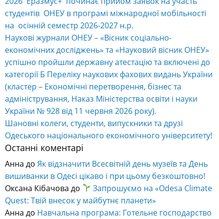
2026 Еразмус+ починає прийом заявок на участь
студентів ОНЕУ в програмі міжнародної мобільності
на осінній семестр 2026-2027 н.р.
Наукові журнали ОНЕУ – «Вісник соціально-
економічних досліджень» та «Науковий вісник ОНЕУ»
успішно пройшли державну атестацію та включені до
категорії Б Переліку наукових фахових видань України
(кластер – Економічні перетворення, бізнес та
адміністрування, Наказ Міністерства освіти і науки
України № 928 від 11 червня 2026 року).
Шановні колеги, студенти, випускники та друзі
Одеського національного економічного університету!
Останні коментарі
Анна
до
Як відзначити Всесвітній день музеїв та День
вишиванки в Одесі цікаво і при цьому безкоштовно!
Оксана Кібачова
до
Запрошуємо на «Odesa Climate
Quest: Твій внесок у майбутнє планети»
Анна
до
Навчальна програма: Готельне господарство