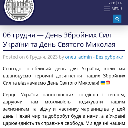
УКР
EN
MENU
06 грудня — День Збройних Сил
України та День Святого Миколая
Posted on 6 Грудня, 2023 by
oneu_admin
-
Без рубрики
Сьогодні особливий день для України, коли ми
вшановуємо героїчні досягнення наших Збройних
Сил та відзначаємо День Святого Миколая!
Серце України наповнюється гордістю і теплом,
даруючи нам можливість подякувати нашим
захисникам та відчути частинку чарівництва у цей
день. Нехай мир та добробут буде з нами, а в Україні
царює єдність та справжня свобода. Ми вдячні нашим