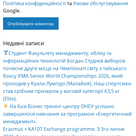
Політика конфіденційності
та
Умови обслуговування
Google.
Недавні записи
Alternative:
Студент Факультету менеджменту, обліку та
інформаційних технологій Богдан Студнєв виборов
почесне друге місце на Чемпіонаті світу з тайського
боксу IFMA Senior World Championships 2026, який
проходив у Куала-Лумпурі (Малайзія). Наш спортсмен
став срібним призером у ваговій категорії 63,5 кг
(Elite).
На базі Бізнес-тренінг-центру ОНЕУ успішно
завершилося навчання за програмою «Енергетичний
менеджмент».
Erasmus + KA107 Exchange programme. З 3го липня