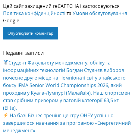
Цей сайт захищений reCAPTCHA і застосовуються
Політика конфіденційності
та
Умови обслуговування
Google.
Недавні записи
Alternative:
Студент Факультету менеджменту, обліку та
інформаційних технологій Богдан Студнєв виборов
почесне друге місце на Чемпіонаті світу з тайського
боксу IFMA Senior World Championships 2026, який
проходив у Куала-Лумпурі (Малайзія). Наш спортсмен
став срібним призером у ваговій категорії 63,5 кг
(Elite).
На базі Бізнес-тренінг-центру ОНЕУ успішно
завершилося навчання за програмою «Енергетичний
менеджмент».