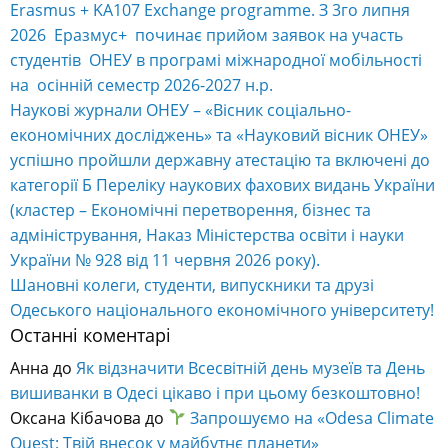
Erasmus + KA107 Exchange programme. З 3го липня
2026 Еразмус+ починає прийом заявок на участь
студентів ОНЕУ в програмі міжнародної мобільності
на осінній семестр 2026-2027 н.р.
Наукові журнали ОНЕУ – «Вісник соціально-
економічних досліджень» та «Науковий вісник ОНЕУ»
успішно пройшли державну атестацію та включені до
категорії Б Переліку наукових фахових видань України
(кластер – Економічні перетворення, бізнес та
адміністрування, Наказ Міністерства освіти і науки
України № 928 від 11 червня 2026 року).
Шановні колеги, студенти, випускники та друзі
Одеського національного економічного університету!
Останні коментарі
Анна
до
Як відзначити Всесвітній день музеїв та День
вишиванки в Одесі цікаво і при цьому безкоштовно!
Оксана Кібачова
до
Запрошуємо на «Odesa Climate
Quest: Твій внесок у майбутнє планети»