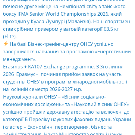
почесне друге місце на Чемпіонаті світу з тайського
боксу IFMA Senior World Championships 2026, який
проходив у Куала-Лумпурі (Малайзія). Наш спортсмен
став срібним призером у ваговій категорії 63,5 кг
(Elite).
На базі Бізнес-тренінг-центру ОНЕУ успішно
завершилося навчання за програмою «Енергетичний
менеджмент».
Erasmus + KA107 Exchange programme. З 3го липня
2026 Еразмус+ починає прийом заявок на участь
студентів ОНЕУ в програмі міжнародної мобільності
на осінній семестр 2026-2027 н.р.
Наукові журнали ОНЕУ – «Вісник соціально-
економічних досліджень» та «Науковий вісник ОНЕУ»
успішно пройшли державну атестацію та включені до
категорії Б Переліку наукових фахових видань України
(кластер – Економічні перетворення, бізнес та
адміністрування, Наказ Міністерства освіти і науки