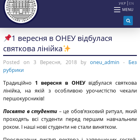
УКР
EN
MENU
1 вересня в ОНЕУ відбулася
святкова лінійка
Posted on 3 Вересня, 2018 by
oneu_admin
-
Без
рубрики
Традиційно
1 вересня в ОНЕУ
відбулася святкова
лінійка, на якій з особливою урочистістю чекали
першокурсників!
Посвята в студенти
– це обов’язковий ритуал, який
проходять всі студенти перед першим навчальним
роком. І наші нові студенти не стали винятком.
Прослухавши виступ ректора і запрошених гостей,