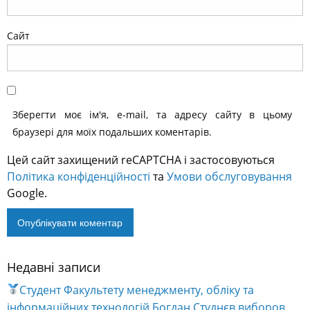
Сайт
Зберегти моє ім'я, e-mail, та адресу сайту в цьому
браузері для моїх подальших коментарів.
Цей сайт захищений reCAPTCHA і застосовуються
Політика конфіденційності
та
Умови обслуговування
Google.
Недавні записи
Alternative:
Студент Факультету менеджменту, обліку та
інформаційних технологій Богдан Студнєв виборов