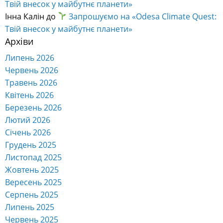
України № 928 від 11 червня 2026 року).
Шановні колеги, студенти, випускники та друзі
Одеського національного економічного університету!
Останні коментарі
Анна
до
Як відзначити Всесвітній день музеїв та День
вишиванки в Одесі цікаво і при цьому безкоштовно!
Оксана Кібачова
до
Запрошуємо на «Odesa Climate
Quest: Твій внесок у майбутнє планети»
Анна
до
Навчальна програма: Готельне господарство
RapidSkills — безкоштовні курси від NTO.UA
Людмила
до
Запрошуємо на «Odesa Climate Quest:
Твій внесок у майбутнє планети»
Інна Калін
до
Запрошуємо на «Odesa Climate Quest:
Твій внесок у майбутнє планети»
Архіви
Липень 2026
Червень 2026