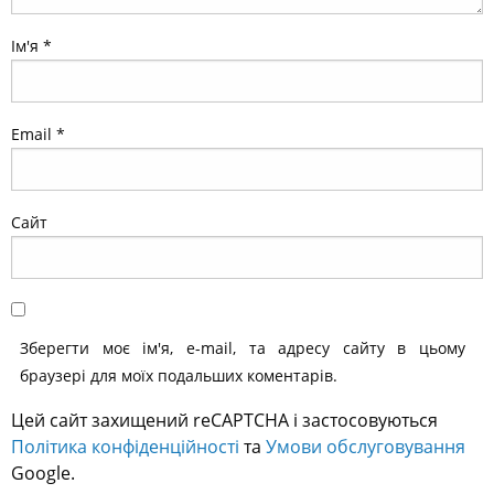
Залишити відповідь
Ваша e-mail адреса не оприлюднюватиметься.
Обов’язкові поля позначені
*
Коментар
*
Ім'я
*
Email
*