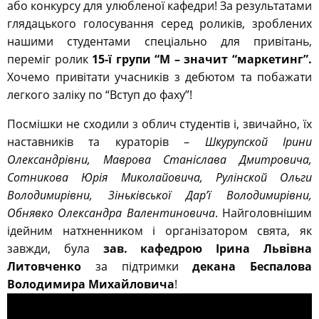
або конкурсу для улюбленої кафедри! За результатами
глядацького голосування серед роликів, зроблених
нашими студентами спеціально для привітань,
переміг ролик
15-ї групи “M – значит “маркетинг”.
Хочемо привітати учасників з дебютом та побажати
легкого заліку по “Вступ до фаху”!
Посмішки не сходили з облич студентів і, звичайно, їх
наставників та кураторів –
Шкурупской Ірини
Олександрівни, Маврова Станіслава Дмитровича,
Сотникова Юрія Миколайовича, Рулінской Ольги
Володимирівни, Зіньківської Дар’ї Володимирівни,
Обнявко Олександра Валентиновича
. Найголовнішим
ідейним натхненником і організатором свята, як
завжди, була
зав. кафедрою Ірина Львівна
Литовченко
за підтримки
декана Беспалова
Володимира Михайловича
!