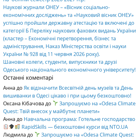
почесне друге місце на Чемпіонаті світу з тайського
боксу IFMA Senior World Championships 2026, який
проходив у Куала-Лумпурі (Малайзія). Наш спортсмен
став срібним призером у ваговій категорії 63,5 кг
(Elite).
На базі Бізнес-тренінг-центру ОНЕУ успішно
завершилося навчання за програмою «Енергетичний
менеджмент».
Erasmus + KA107 Exchange programme. З 3го липня
2026 Еразмус+ починає прийом заявок на участь
студентів ОНЕУ в програмі міжнародної мобільності
на осінній семестр 2026-2027 н.р.
Наукові журнали ОНЕУ – «Вісник соціально-
економічних досліджень» та «Науковий вісник ОНЕУ»
успішно пройшли державну атестацію та включені до
категорії Б Переліку наукових фахових видань України
(кластер – Економічні перетворення, бізнес та
адміністрування, Наказ Міністерства освіти і науки