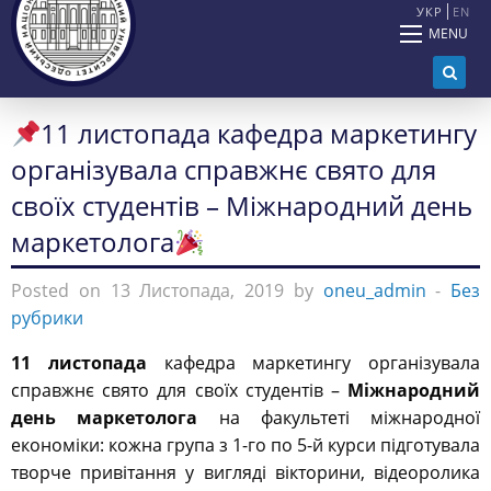
УКР
EN
MENU
11 листопада кафедра маркетингу
організувала справжнє свято для
своїх студентів – Міжнародний день
маркетолога
Posted on 13 Листопада, 2019 by
oneu_admin
-
Без
рубрики
11 листопада
кафедра маркетингу організувала
справжнє свято для своїх студентів –
Міжнародний
день маркетолога
на факультеті міжнародної
економіки: кожна група з 1-го по 5-й курси підготувала
творче привітання у вигляді вікторини, відеоролика