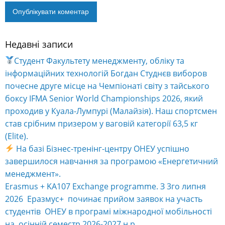
Сайт
Зберегти моє ім'я, e-mail, та адресу сайту в цьому
браузері для моїх подальших коментарів.
Цей сайт захищений reCAPTCHA і застосовуються
Політика конфіденційності
та
Умови обслуговування
Google.
Недавні записи
Alternative:
Студент Факультету менеджменту, обліку та
інформаційних технологій Богдан Студнєв виборов